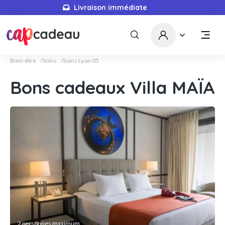
Livraison immédiate
Bien-être
Soins
Soins Lyon 05
Bons cadeaux Villa MAÏA
2 personnes maximum