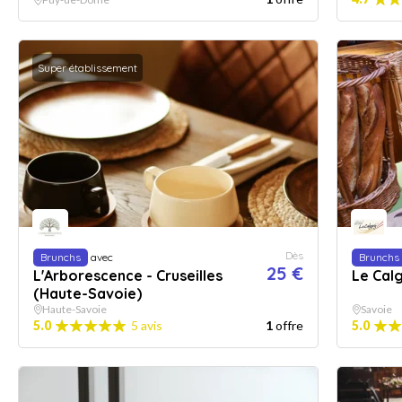
Super établissement
Dès
Brunchs
avec
Brunchs
25 €
L'Arborescence - Cruseilles
Le Cal
(Haute-Savoie)
Haute-Savoie
Savoie
5.0
5 avis
1
offre
5.0