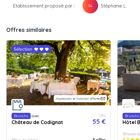
Etablissement proposé par :
Stéphanie L.
SL
Offres similaires
Sélection
Super ét
Impression et livraison offertes
Dès
Brunchs
avec
Brunchs
55 €
Château de Codignat
Hôtel 
Haute-S
1
offre
4.7
Puy-de-Dôme