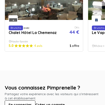
Dès
Brunchs
avec
Brunchs
44 €
Chalet Hôtel La Chemenaz
Le Vap
Haute-Savoie
5.0
4 avis
1
offre
Rhône +
Vous connaissez Pimprenelle ?
Partagez votre expérience avec les visiteurs qui s'intéressent
à cet établissement.
Se connecter
Créer un compte