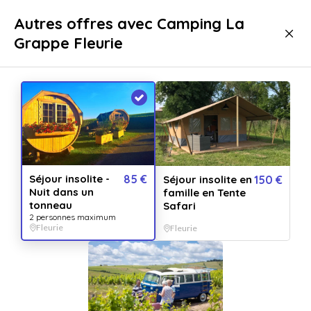
Livraison immédiate
Autres offres avec Camping La
Grappe Fleurie
Séjours
Nuit insolite
Nuit insolite Fleurie
Séjour insolite -
85 €
Séjour insolite en
150 €
Nuit dans un
famille en Tente
tonneau
Safari
2 personnes maximum
Fleurie
Fleurie
Afficher toutes
les images