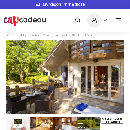
Livraison immédiate
Séjours
Nuit insolite
Chalet
Chalet BORT-L-ETANG
Afficher toutes
les images