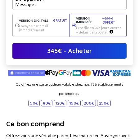
Message :
VERSION
+
5.99
€
VERSION DIGITALE
GRATUIT
IMPRIMÉE
OFFERT
Envoyée par email
Expédié en 24h jours ouvrés
immédiatement
+ délais de la poste.
345
€
- Acheter
Ou offrez une carte cadeau valable chez nos 786 établissements
partenaires :
50€
80€
120€
150€
200€
250€
Ce bon comprend
Offrez-vous une véritable parenthèse nature en Auvergne avec