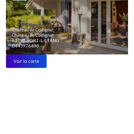
Château de Codignat
Château de Codignat
63190 BORT-L-ETANG
0443976490
Voir la carte