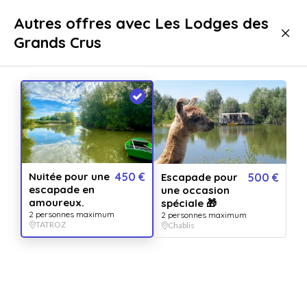
Livraison immédiate
Autres offres avec Les Lodges des
Grands Crus
Séjours
Séjours romantiques
Séjours romantiques TATROZ
Nuitée pour une
450 €
Escapade pour
500 €
escapade en
une occasion
amoureux.
spéciale 🎁
2 personnes maximum
2 personnes maximum
TATROZ
Chablis
Afficher toutes
les images