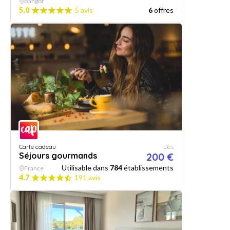
Bangor
5.0
5 avis
6
offres
Carte cadeau
Dès
Séjours gourmands
200 €
Utilisable dans
784
établissements
France
4.7
191 avis