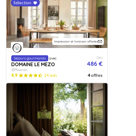
Sélection
Impression et livraison offertes
Dès
Séjours gourmands
avec
486 €
DOMAINE LE MEZO
Ploeren
4.9
14 avis
4
offres