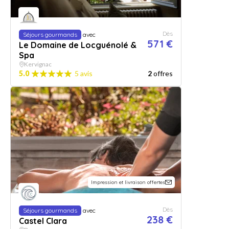
Dès
Séjours gourmands
avec
571 €
Le Domaine de Locguénolé &
Spa
Kervignac
5.0
5 avis
2
offres
Impression et livraison offertes
Dès
Séjours gourmands
avec
238 €
Castel Clara