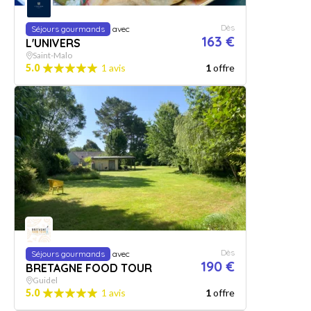
Dès
Séjours gourmands
avec
163 €
L'UNIVERS
Saint-Malo
5.0
1 avis
1
offre
Dès
Séjours gourmands
avec
190 €
BRETAGNE FOOD TOUR
Guidel
5.0
1 avis
1
offre