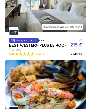
Impression et livraison offertes
Dès
Séjours gourmands
avec
215 €
BEST WESTERN PLUS LE ROOF
Vannes
5.0
1 avis
2
offres