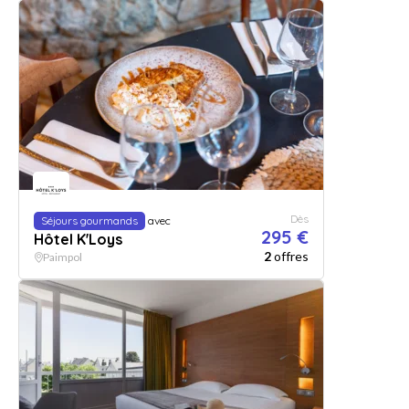
Dès
Séjours gourmands
avec
295 €
Hôtel K'Loys
2
offres
Paimpol