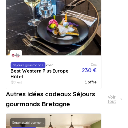
Dès
Séjours gourmands
avec
230 €
Best Western Plus Europe
Hôtel
1
offre
Brest
Autres idées cadeaux Séjours
Voir
tout
gourmands Bretagne
Super établissement