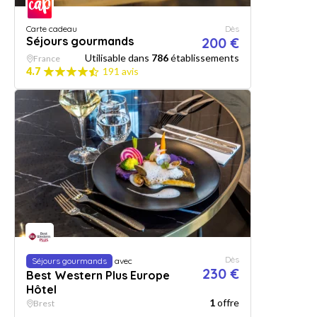
Carte cadeau
Dès
Séjours gourmands
200 €
Utilisable dans
786
établissements
France
4.7
191 avis
Dès
Séjours gourmands
avec
230 €
Best Western Plus Europe
Hôtel
1
offre
Brest