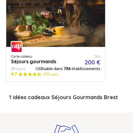
Carte cadeau
Dès
Séjours gourmands
200 €
Utilisable dans
786
établissements
France
4.7
191 avis
1 idées cadeaux Séjours Gourmands Brest