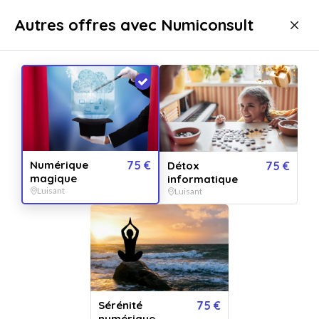
Livraison immédiate
Autres offres avec Numiconsult
Bien-être
Bien-être Luisant
Numérique
75 €
Détox
75 €
magique
informatique
Luisant
Luisant
Afficher toutes
les images
Sérénité
75 €
numérique