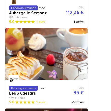
Dès
Repas gourmands
avec
112,36 €
Auberge le Semnoz
Saint-Jorioz
5.0
1 avis
1
offre
Dès
Repas gourmands
avec
35 €
Les 3 Caesars
MEYTHET
5.0
1 avis
2
offres