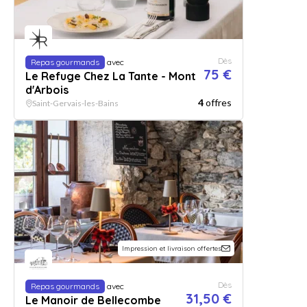
Dès
Repas gourmands
avec
75 €
Le Refuge Chez La Tante - Mont
d'Arbois
4
offres
Saint-Gervais-les-Bains
Impression et livraison offertes
Dès
Repas gourmands
avec
31,50 €
Le Manoir de Bellecombe