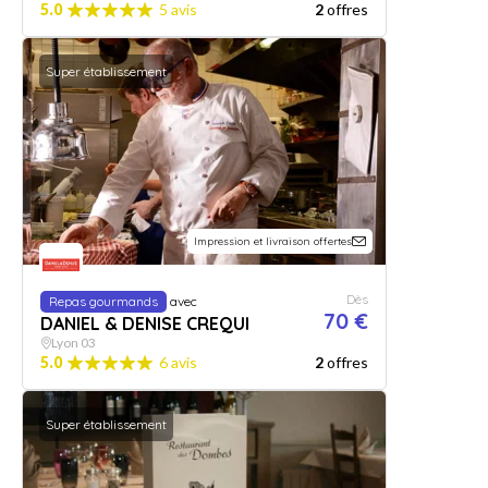
5.0
5 avis
2
offres
Super établissement
Impression et livraison offertes
Dès
Repas gourmands
avec
70 €
DANIEL & DENISE CREQUI
Lyon 03
5.0
6 avis
2
offres
Super établissement