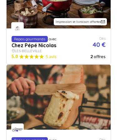
Impression et livraison offertes
Dès
Repas gourmands
avec
40 €
Chez Pépé Nicolas
LES-BELLEVILLE
5.0
5 avis
2
offres
Dès