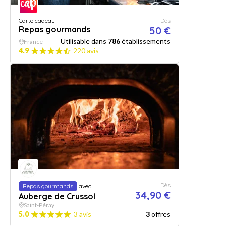
Carte cadeau
Dès
Repas gourmands
50 €
Utilisable dans
786
établissements
France
4.9
220 avis
Dès
Repas gourmands
avec
34,90 €
Auberge de Crussol
Saint-Péray
5.0
3 avis
3
offres