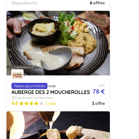
6
offres
Aigueblanche
Dès
Repas gourmands
avec
78 €
AUBERGE DES 2 MOUCHEROLLES
Corrençon-en-Vercors
4.0
1 avis
1
offre