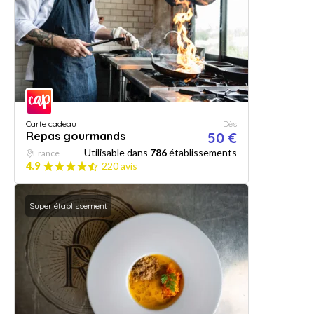
Carte cadeau
Dès
Repas gourmands
50 €
Utilisable dans
786
établissements
France
4.9
220 avis
Super établissement