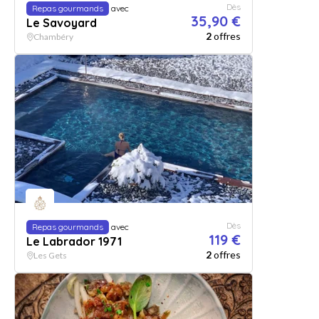
Dès
Repas gourmands
avec
35,90 €
Le Savoyard
2
offres
Chambéry
Dès
Repas gourmands
avec
119 €
Le Labrador 1971
2
offres
Les Gets