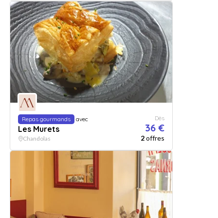
Dès
Repas gourmands
avec
36 €
Les Murets
2
offres
Chandolas