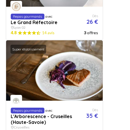
Dès
Repas gourmands
avec
26 €
Le Grand Réfectoire
Lyon 02
4.8
14 avis
3
offres
Super établissement
Dès
Repas gourmands
avec
35 €
L'Arborescence - Cruseilles
(Haute-Savoie)
Cruseilles