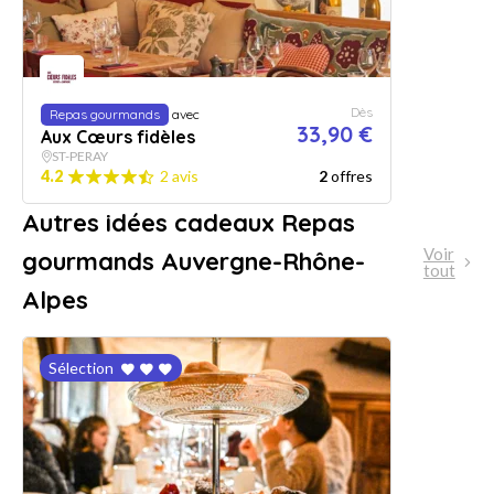
Dès
Repas gourmands
avec
33,90 €
Aux Cœurs fidèles
ST-PERAY
4.2
2 avis
2
offres
Autres idées cadeaux Repas
Voir
gourmands Auvergne-Rhône-
tout
Alpes
Sélection