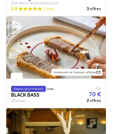
ST-PAUL-TROIS-CHATEAUX
5.0
1 avis
3
offres
Impression et livraison offertes
Dès
Repas gourmands
avec
70 €
BLACK BASS
2
offres
Sevrier