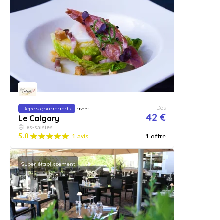
Dès
Repas gourmands
avec
42 €
Le Calgary
Les-saisies
5.0
1 avis
1
offre
Super établissement