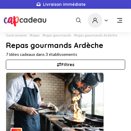
Livraison immédiate
Gastronomie
Repas
Repas gourmands
Repas gourmands Ardèche
Repas gourmands Ardèche
7
idées cadeaux dans
3
établissements
Filtres