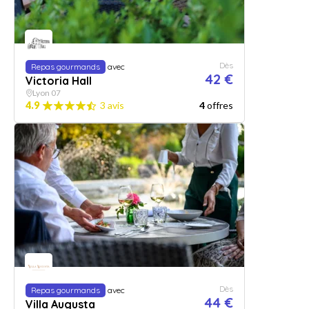
Dès
Repas gourmands
avec
42 €
Victoria Hall
Lyon 07
4.9
3 avis
4
offres
Dès
Repas gourmands
avec
44 €
Villa Augusta