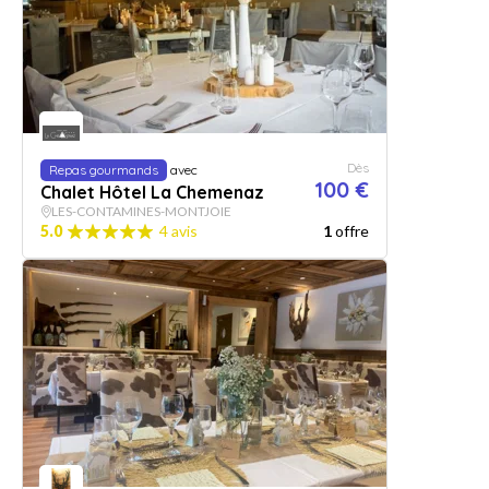
Dès
Repas gourmands
avec
100 €
Chalet Hôtel La Chemenaz
LES-CONTAMINES-MONTJOIE
5.0
4 avis
1
offre