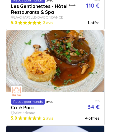
Repas gourmands
avec
110 €
Les Gentianettes - Hôtel ****
Restaurants & Spa
LA-CHAPELLE-D-ABONDANCE
5.0
3 avis
1
offre
Dès
Repas gourmands
avec
34 €
Côté Parc
Saint-Étienne
5.0
2 avis
4
offres