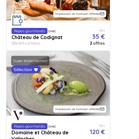
Impression et livraison offertes
Dès
Repas gourmands
avec
35 €
Château de Codignat
2
offres
BORT-L-ETANG
Super établissement
Sélection
Impression et livraison offertes
Dès
Repas gourmands
avec
120 €
Domaine et Château de
Valinches