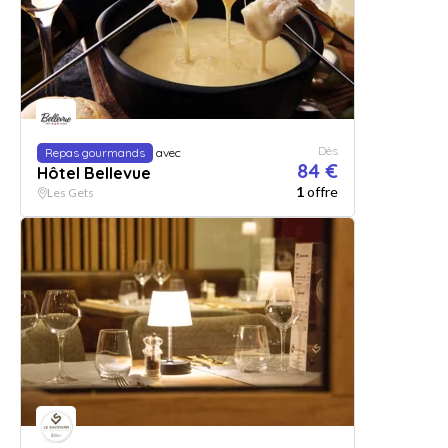
Dès
Repas gourmands
avec
84 €
Hôtel Bellevue
1
offre
Les Gets