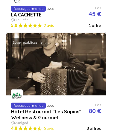
Dès
Repas gourmands
avec
45 €
LA CACHETTE
Dieulefit
5.0
2 avis
1
offre
Super établissement
Dès
Repas gourmands
avec
80 €
Hôtel Restaurant "Les Sapins"
Wellness & Gourmet
Manigod
4.8
6 avis
3
offres