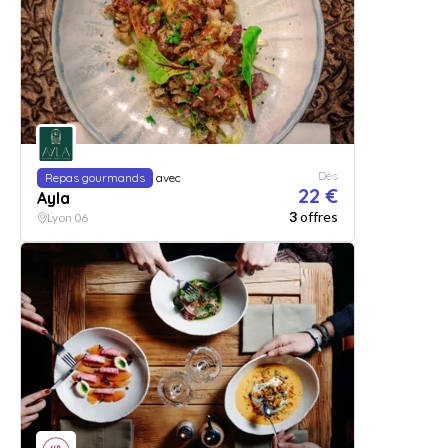
Dès
Repas gourmands
avec
22 €
Ayla
3
offres
Lyon 06