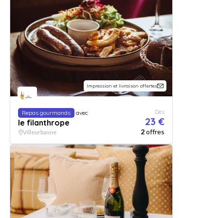
Impression et livraison offertes
Dès
Repas gourmands
avec
23 €
le filanthrope
2
offres
Villeurbanne