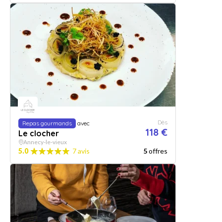
Dès
Repas gourmands
avec
118 €
Le clocher
Annecy-le-vieux
5.0
7 avis
5
offres