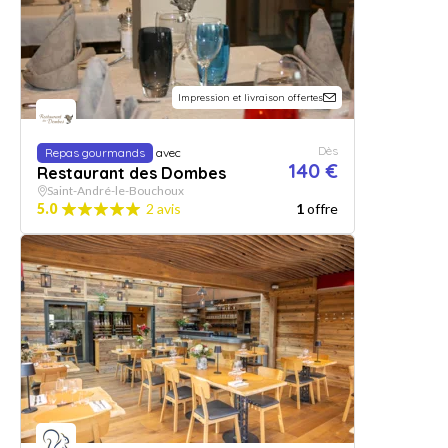
Impression et livraison offertes
Dès
Repas gourmands
avec
140 €
Restaurant des Dombes
Saint-André-le-Bouchoux
5.0
2 avis
1
offre