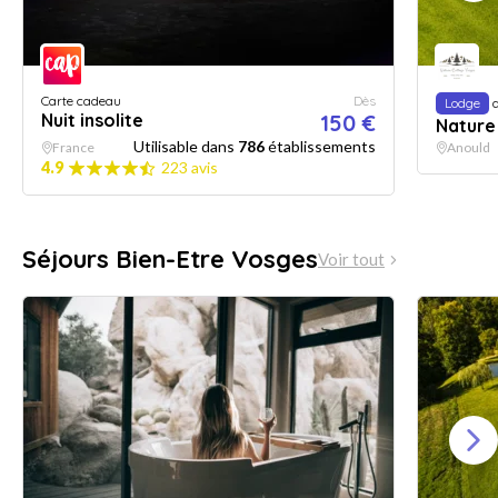
Carte cadeau
Dès
Lodge
a
Nuit insolite
150 €
Nature
Utilisable dans
786
établissements
France
Anould
4.9
223 avis
Séjours Bien-Etre Vosges
Voir tout