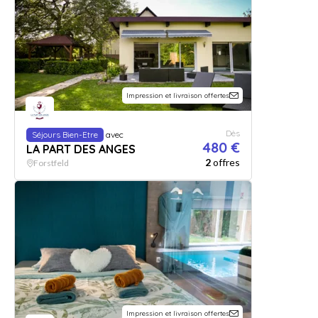
Impression et livraison offertes
Dès
Séjours Bien-Etre
avec
480 €
LA PART DES ANGES
2
offres
Forstfeld
Impression et livraison offertes