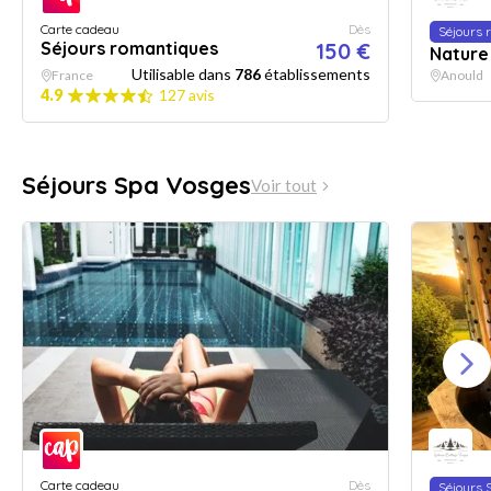
Carte cadeau
Dès
Séjours 
Séjours romantiques
150 €
Nature
Utilisable dans
786
établissements
France
Anould
4.9
127 avis
Séjours Spa Vosges
Voir tout
Carte cadeau
Dès
Séjours 