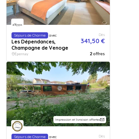
Dès
Séjours de Charme
avec
341,50 €
Les Dépendances,
Champagne de Venoge
2
offres
Épernay
Impression et livraison offertes
Dès
Séjours de Charme
avec