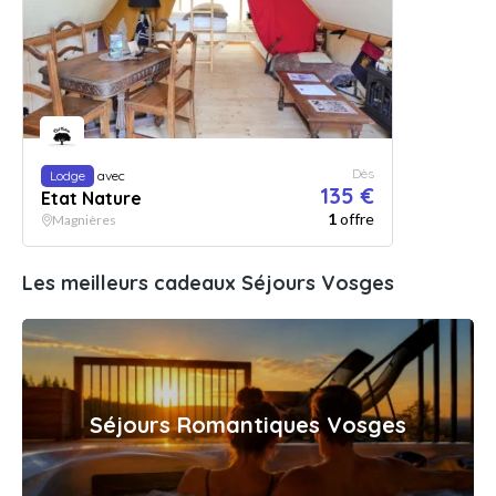
Dès
Lodge
avec
135 €
Etat Nature
1
offre
Magnières
Les meilleurs cadeaux Séjours Vosges
Séjours Romantiques Vosges