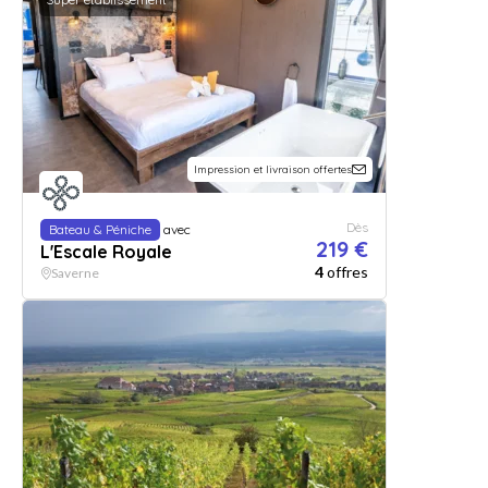
Impression et livraison offertes
Dès
Bateau & Péniche
avec
219 €
L'Escale Royale
4
offres
Saverne