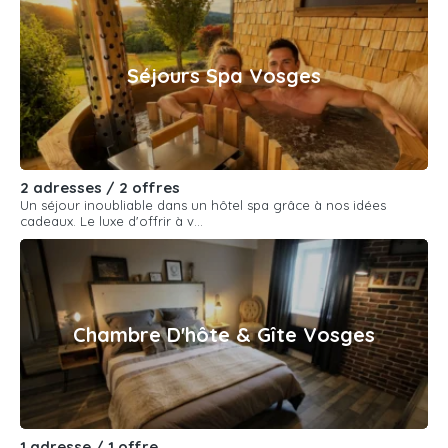
Séjours Spa Vosges
2 adresses / 2 offres
Un séjour inoubliable dans un hôtel spa grâce à nos idées
cadeaux. Le luxe d'offrir à v...
Chambre D'hôte & Gîte Vosges
1 adresse / 1 offre