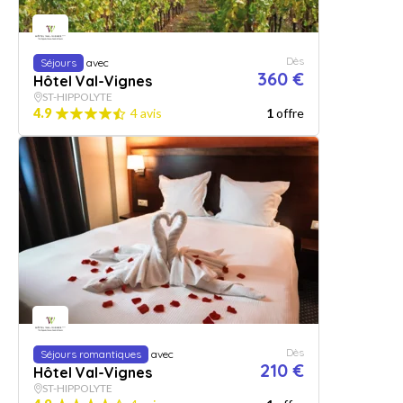
Dès
Séjours
avec
360 €
Hôtel Val-Vignes
ST-HIPPOLYTE
4.9
4 avis
1
offre
Dès
Séjours romantiques
avec
210 €
Hôtel Val-Vignes
ST-HIPPOLYTE