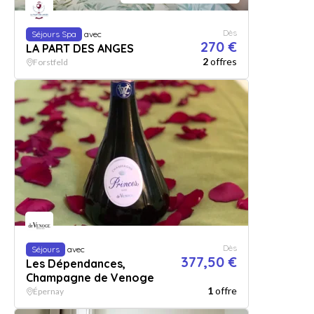
Dès
Séjours Spa
avec
270 €
LA PART DES ANGES
2
offres
Forstfeld
Dès
Séjours
avec
377,50 €
Les Dépendances,
Champagne de Venoge
1
offre
Épernay