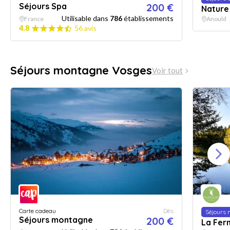
Séjours Spa
200 €
Nature
Utilisable dans
786
établissements
France
Anould
4.8
56 avis
Séjours montagne Vosges
Voir tout
Carte cadeau
Dès
Séjours
Séjours montagne
200 €
La Fer