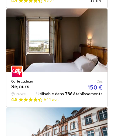
4.9
4 avis
1
offre
Carte cadeau
Dès
Séjours
150 €
Utilisable dans
786
établissements
France
4.8
541 avis