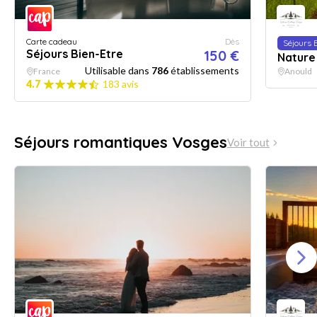
Carte cadeau
Dès
Séjours 
Séjours Bien-Etre
150 €
Nature
Utilisable dans
786
établissements
France
Anould
4.7
183 avis
Séjours romantiques Vosges
Voir tout