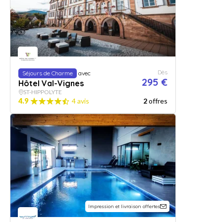
Dès
Séjours de Charme
avec
295 €
Hôtel Val-Vignes
ST-HIPPOLYTE
4.9
4 avis
2
offres
Impression et livraison offertes