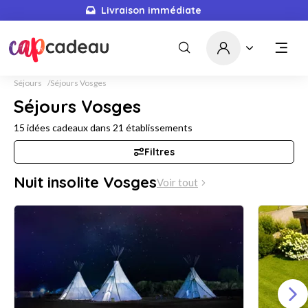
Livraison immédiate
5671
idées cadeaux
Séjours
Séjours Vosges
Séjours Vosges
15
idées cadeaux dans
21
établissements
Filtres
Nuit insolite Vosges
Voir tout