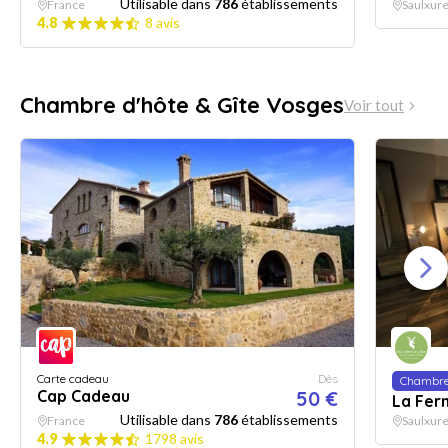
Utilisable dans
786
établissements
France
Saulxur
4.8
8 avis
Chambre d'hôte & Gîte Vosges
Voir tout
Carte cadeau
Dès
Chambre 
Cap Cadeau
50 €
La Fer
Utilisable dans
786
établissements
France
Saulxur
4.9
1798 avis