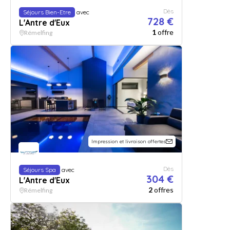
Dès
Séjours Bien-Etre
avec
728 €
L'Antre d'Eux
1
offre
Rémelfing
Impression et livraison offertes
Dès
Séjours Spa
avec
304 €
L'Antre d'Eux
2
offres
Rémelfing