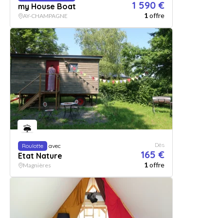
1 590 €
my House Boat
1
offre
AY-CHAMPAGNE
Dès
Roulotte
avec
165 €
Etat Nature
1
offre
Magnières