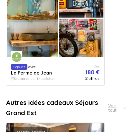
Dès
Séjours
avec
180 €
La Ferme de Jean
2
offres
Saulxures-sur-Moselotte
Autres idées cadeaux Séjours
Voir
tout
Grand Est
Super établissement