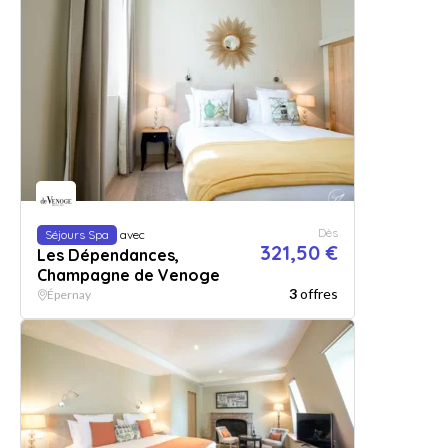
Dès
Séjours Spa
avec
321,50 €
Les Dépendances,
Champagne de Venoge
3
offres
Épernay