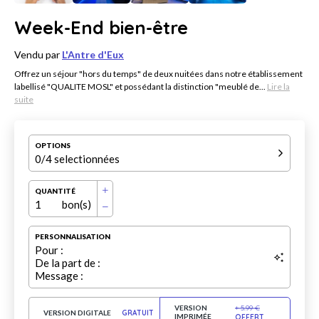
Week-End bien-être
Vendu par
L'Antre d'Eux
Offrez un séjour "hors du temps" de deux nuitées dans notre établissement
labellisé "QUALITE MOSL" et possédant la distinction "meublé de...
Lire la
suite
OPTIONS
0
/4 selectionnées
QUANTITÉ
1
bon(s)
PERSONNALISATION
Pour :
De la part de :
Message :
VERSION
+
5.99
€
VERSION DIGITALE
GRATUIT
IMPRIMÉE
OFFERT