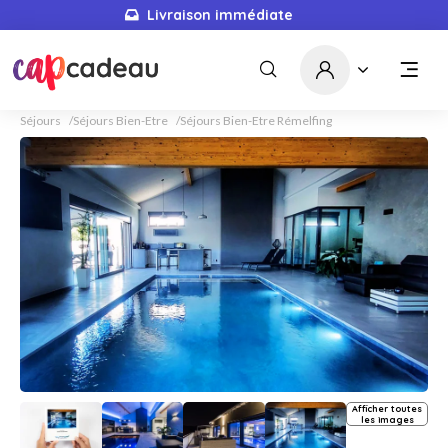
Livraison immédiate
Séjours
Séjours Bien-Etre
Séjours Bien-Etre Rémelfing
Afficher toutes
les images