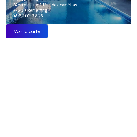
L'Antre d'Eux 1 Rue des camélias
57200 Rémelfing
06 27 03 32 29
Voir la carte