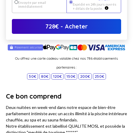
Envoyée par email
Expédié en 24h jours ouvrés
immédiatement
+ délais de la poste.
728
€
- Acheter
Ou offrez une carte cadeau valable chez nos 786 établissements
partenaires :
50€
80€
120€
150€
200€
250€
Ce bon comprend
Deux nuitées en week-end dans notre espace de bien-être
parfaitement intimiste avec un accès illimité à la piscine intérieure
chauffée, au spa et au sauna finlandais.
Notre établissement est labellisé QUALITE MOSL et possède la
distinction "meublé de tourisme *****"