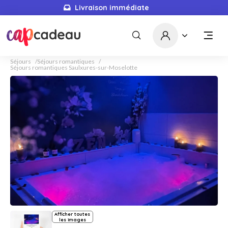
Livraison immédiate
Séjours
Séjours romantiques
Séjours romantiques Saulxures-sur-Moselotte
Afficher toutes
les images