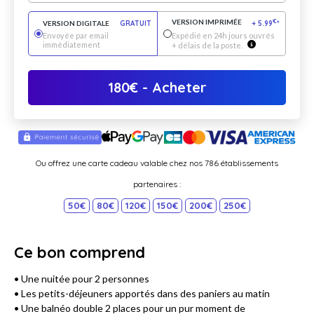
VERSION IMPRIMÉE
€
VERSION DIGITALE
GRATUIT
+
5.99
*
Envoyée par email
Expédié en 24h jours ouvrés
immédiatement
+ délais de la poste.
180
€
- Acheter
Ou offrez une carte cadeau valable chez nos 786 établissements
partenaires :
50€
80€
120€
150€
200€
250€
Ce bon comprend
• Une nuitée pour 2 personnes
• Les petits-déjeuners apportés dans des paniers au matin
• Une balnéo double 2 places pour un pur moment de