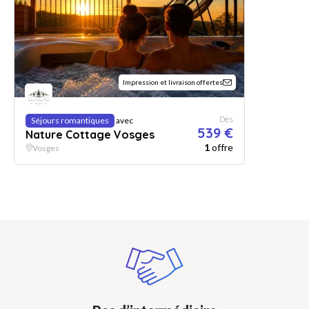
Impression et livraison offertes
Dès
Séjours romantiques
avec
539 €
Nature Cottage Vosges
1
offre
Vosges