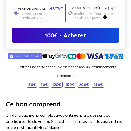
VERSION IMPRIMÉE
€
VERSION DIGITALE
GRATUIT
+
5.99
*
Envoyée par email
Expédié en 24h jours ouvrés
immédiatement
+ délais de la poste.
100
€
- Acheter
Ou offrez une carte cadeau valable chez nos 786 établissements
partenaires :
50€
80€
120€
150€
200€
250€
Ce bon comprend
Un délicieux menu complet avec
entrée, plat, dessert
et
une
bouteille de vin
(ou 2 cocktails) à partager, à déguster dans
notre restaurant Merci Mamie.