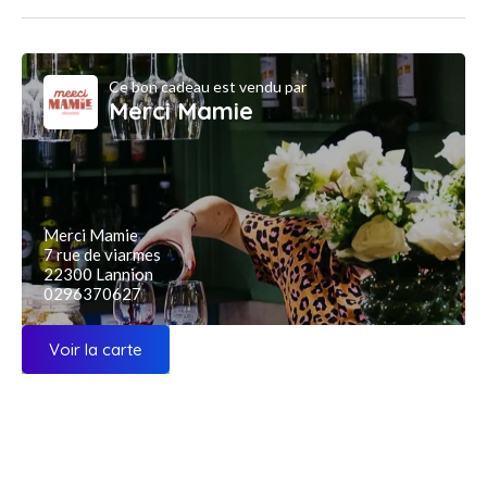
Ce bon cadeau est vendu par
Merci Mamie
Merci Mamie
7 rue de viarmes
22300 Lannion
0296370627
Voir la carte