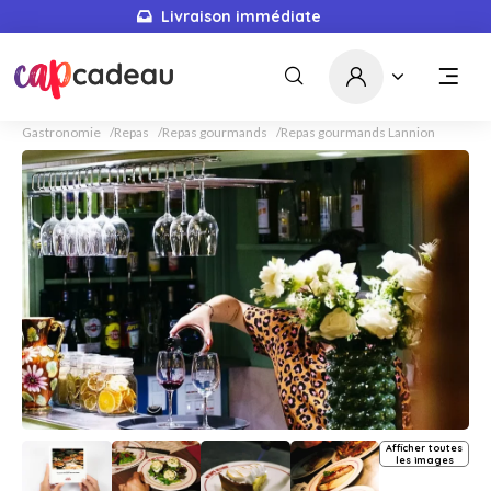
Livraison immédiate
Gastronomie
Repas
Repas gourmands
Repas gourmands Lannion
Afficher toutes
les images