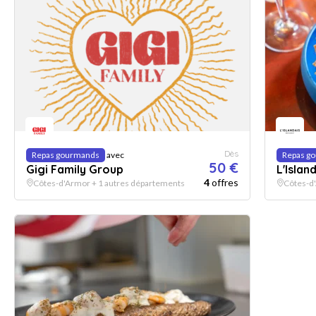
Dès
Repas gourmands
avec
Repas g
50 €
Gigi Family Group
L'Islan
4
offres
Côtes-d'Armor + 1 autres départements
Côtes-d