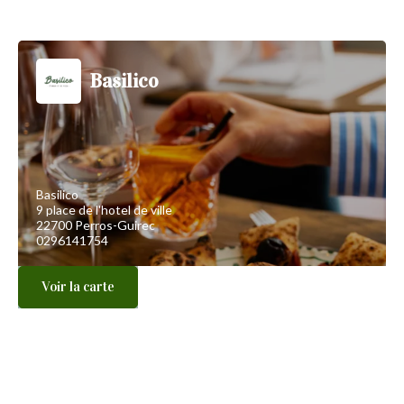
Basilico
Basilico
9 place de l'hotel de ville
22700 Perros-Guirec
0296141754
Voir la carte