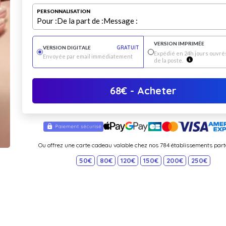
PERSONNALISATION
Pour :
De la part de :
Message :
VERSION IMPRIMÉE
VERSION DIGITALE
GRATUIT
Expédié en 24h jours ouvrés
Envoyée par email immédiatement
de la poste.
68
€
- Acheter
Ou offrez une carte cadeau valable chez nos 784 établissements part
50€
80€
120€
150€
200€
250€