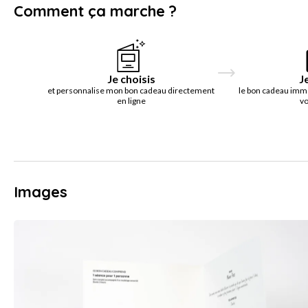
Comment ça marche ?
Je choisis
J
et personnalise mon bon cadeau directement
le bon cadeau imm
en ligne
vo
Images