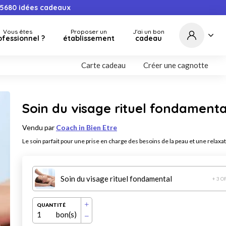
5680
idées cadeaux
Vous êtes
Proposer un
J'ai un bon
ofessionnel ?
établissement
cadeau
Carte cadeau
Créer une cagnotte
Soin du visage rituel fondamenta
Vendu par
Coach in Bien Etre
Le soin parfait pour une prise en charge des besoins de la peau et une relaxa
Soin du visage rituel fondamental
+ 3 O
QUANTITÉ
1
bon(s)