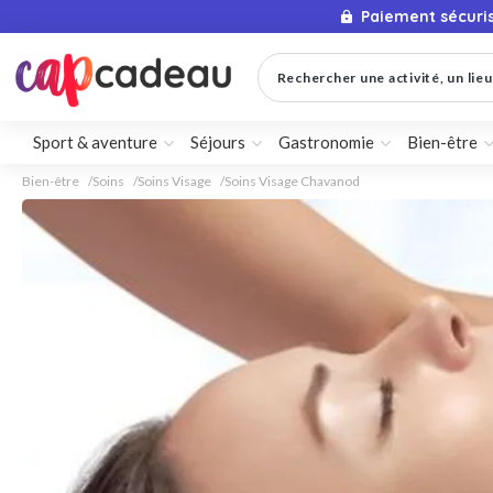
Paiement sécuri
Rechercher une activité, un lieu 
Sport & aventure
Séjours
Gastronomie
Bien-être
Bien-être
Soins
Soins Visage
Soins Visage Chavanod