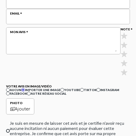
EMAIL
NOTE
MON AVIS
VOTRE AVIS EN IMAGE/VIDÉO
AUCUN
IMPORTER UNE IMAGE
YOUTUBE
TIKTOK
INSTAGRAM
FACEBOOK
AUTRE RÉSEAU SOCIAL
PHOTO
Ajouter
Je suis en mesure de laisser cet avis et je certifie n'avoir reçu
aucune incitation ni aucun paiement pour évaluer cette
entreprise. Je confirme que cet avis porte sur ma propre