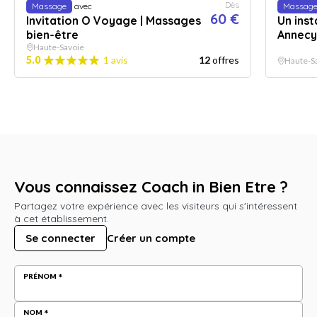
Dès
Massage
avec
Massag
60 €
Invitation O Voyage | Massages
Un inst
bien-être
Annecy
Haute-Savoie
5.0
1 avis
12
offres
Haute-S
Vous connaissez Coach in Bien Etre ?
Partagez votre expérience avec les visiteurs qui s'intéressent
à cet établissement.
Se connecter
Créer un compte
PRÉNOM
NOM