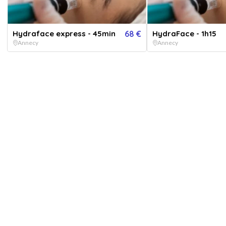
Hydraface express - 45min
68 €
HydraFace - 1h15
Annecy
Annecy
er toutes les
images