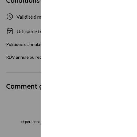
Conditions d'utilisation
Validité 6 mois
1 personne
Utilisable tous les jours
Âge minimum
Politique d'annulation :
RDV annulé ou reporté à moins de 24h ou rdv non honoré le bon cadea
Comment ça marche ?
Je choisis
J
et personnalise mon bon cadeau directement
le bon cadeau imm
en ligne
vo