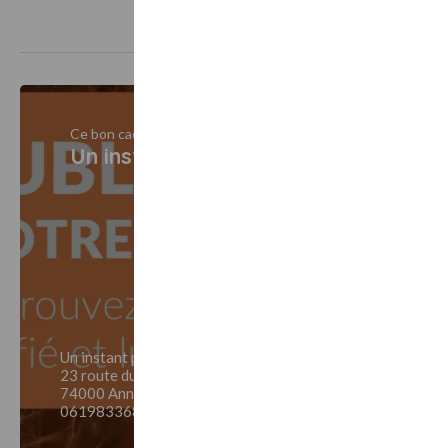
Ce bon cadeau est vendu par
Un instant pour soi by mel Annecy
Un instant pour soi by mel Annecy
23 route du périmètre Espace Sanae
74000 Annecy
0619833684