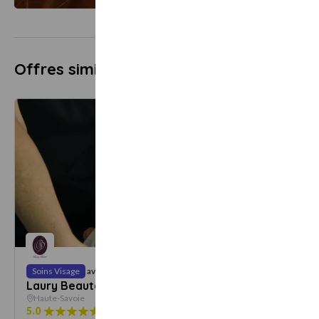
Offres similaires
Dès
Soins Visage
avec
Soins Vi
49 €
Laury Beauté
Au salo
Haute-Savoie
Haute-S
5.0
15 avis
11
offres
5.0