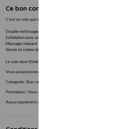
Ce bon comprend
C’est un soin qui ravive l’éclat du visage, décongestionne les tissus 
Double nettoyage : à l’huile démaquillante puis une mousse nettoyan
Exfoliation avec un peeling aux acides de fruits combiné de Cryo Spoo
Massage relaxant du décolleté, des bras et un massage tonifiant du 
Sérum et crème de fin de soin.
Le soin dure 45min.
Vous pouvez prendre en ligne votre rdv :
Categorie : Bon cadeau
Prestation : Vous choisissez le temps de votre soin ainsi en note vo
Aucun payement demandé.