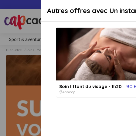
Paiement sécuri
Autres offres avec Un insta
Rechercher une activité, un lieu 
Sport & aventure
Séjours
Gastronomie
Bien-être
Bien-être
Soins
Soins Visage
Soins Visage Annecy
Soin liftant du visage - 1h20
90 
Annecy