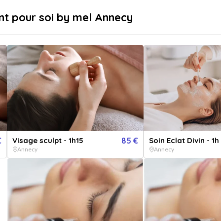
sé
Livraison immédiate
nt pour soi by mel Annecy
...
pr
Destinations
Thématiques
€
Visage sculpt - 1h15
85 €
Soin Eclat Divin - 1h
Annecy
Annecy