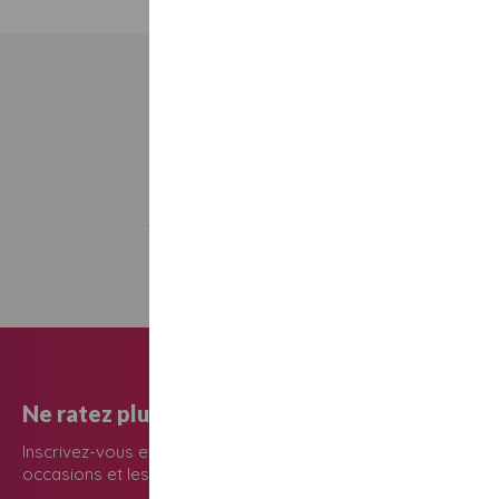
Pas d’intermédiaire
Vous gérez la réservation de votre bon
cadeau directement avec le prestataire
Ne ratez plus une seule occasion de faire plaisi
Inscrivez-vous et recevez les meilleurs idées cadeaux pour to
occasions et les bons cadeaux du moment.