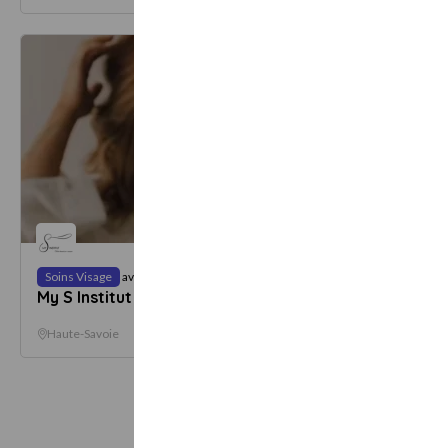
Dès
Soins Visage
avec
Soins Vi
130 €
My S Institut
Maison
Haute-S
1
offre
5.0
Haute-Savoie