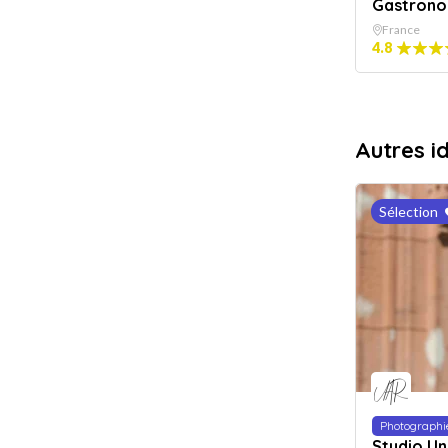
Gastrono
France
4.8
Autres i
Sélection
Photographi
Studio Un