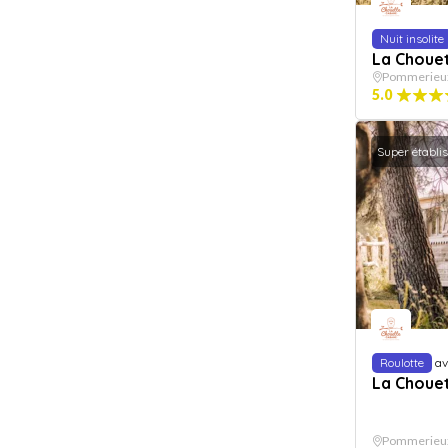
Nuit insolite
La Choue
Pommerieu
5.0
Super établi
Roulotte
av
La Choue
Pommerieu