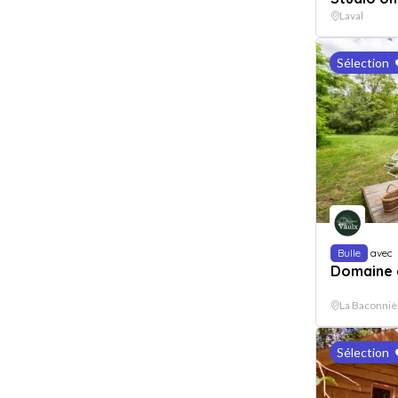
Laval
Sélection
Bulle
avec
Domaine 
La Baconniè
Sélection