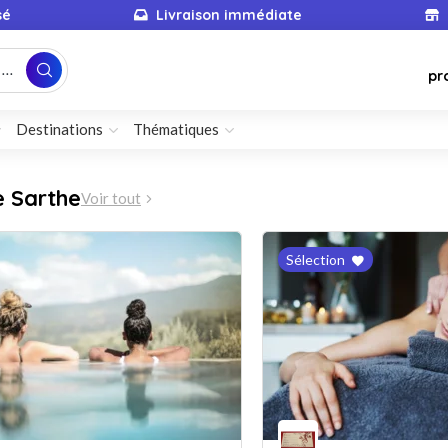
sé
Livraison immédiate
...
pr
Destinations
Thématiques
e Sarthe
Voir tout
Sélection