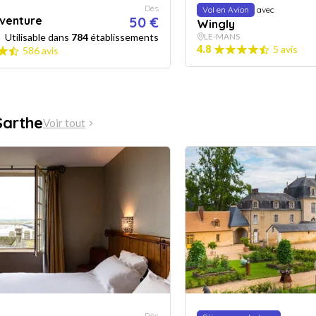
Dès
Vol en Avion
avec
aventure
50 €
Wingly
Utilisable dans
784
établissements
LE-MANS
4.8
5 avis
586 avis
Sarthe
Voir tout
Dès