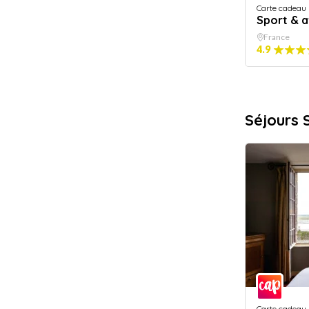
Carte cadeau
Sport & 
France
4.9
Séjours 
Carte cadeau