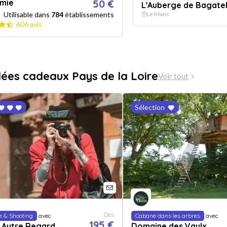
mie
50 €
L'Auberge de Bagatel
Utilisable dans
784
établissements
Le Mans
606 avis
dées cadeaux Pays de la Loire
Voir tout
Sélection
Dès
e & Shooting
avec
Cabane dans les arbres
avec
195 €
 Autre Regard
Domaine des Vaulx