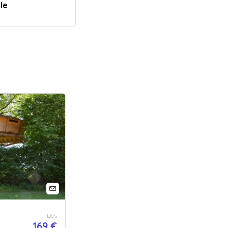
le
Dès
169 €