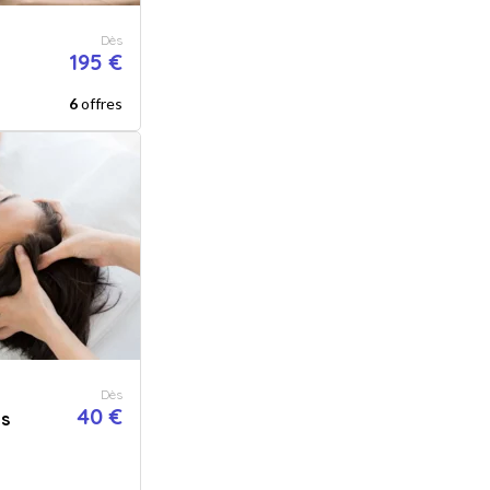
Dès
195 €
6
offres
Dès
40 €
es