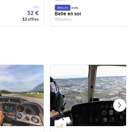
Dès
Beauté
avec
32 €
Belle en soi
12
offres
14
Bouloire