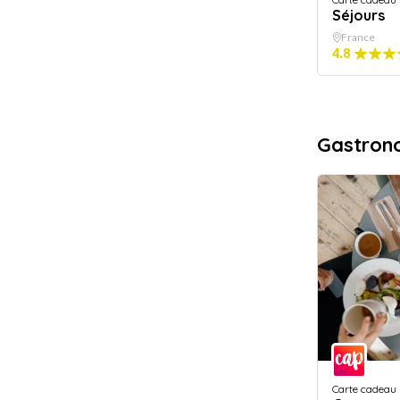
Séjours
France
4.8
Gastron
Carte cadeau