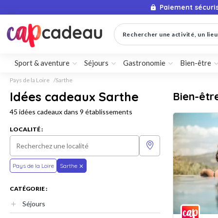
Paiement sécuri
Rechercher une activité, un lieu 
Sport & aventure
Séjours
Gastronomie
Bien-être
Pays de la Loire
Sarthe
Idées cadeaux Sarthe
Bien-êtr
45 idées cadeaux dans 9 établissements
LOCALITÉ :
Pays de la Loire
Sarthe
CATÉGORIE :
Séjours