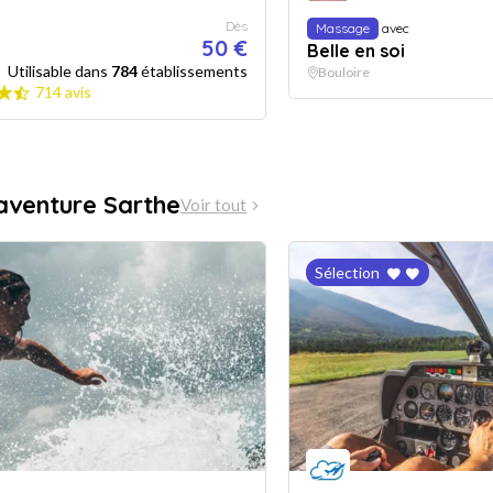
Dès
Massage
avec
50 €
Belle en soi
Utilisable dans
784
établissements
Bouloire
714 avis
aventure Sarthe
Voir tout
Sélection