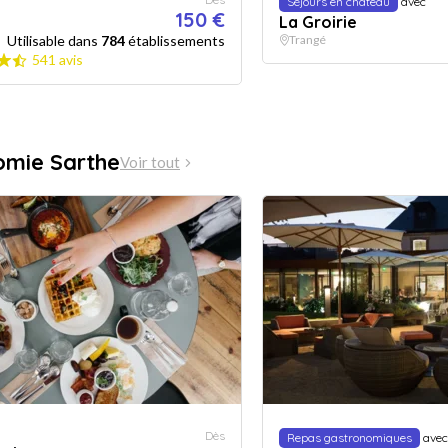
Séjours en chateau
avec
150 €
La Groirie
Utilisable dans
784
établissements
Trangé
541 avis
omie Sarthe
Voir tout
Dès
Repas gastronomiques
avec