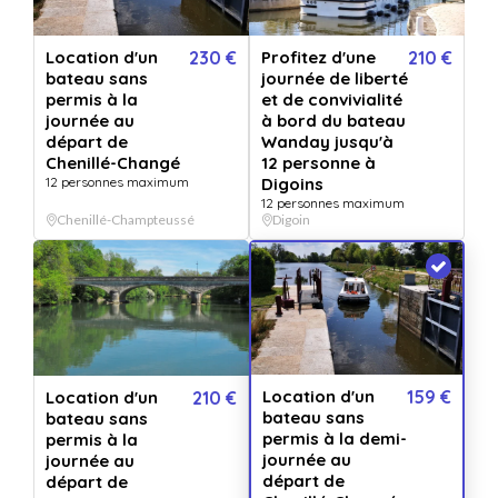
Location d'un bateau sans
Location d'un
230 €
Profitez d'une
210 €
bateau sans
journée de liberté
permis à la demi-journée au
permis à la
et de convivialité
journée au
à bord du bateau
départ de Chenillé-Changé
départ de
Wanday jusqu'à
Chenillé-Changé
12 personne à
Vendu par
Les Canalous
12 personnes maximum
Digoins
12 personnes maximum
Profitez d'une journée de liberté et de convivialité à bord du wanday cabine
Chenillé-Champteussé
Digoin
jusqu'à 12 personnes
Location d'un bateau sans permis à la demi-journée au départ de Chenillé-Changé
+ 8 OFFRES
QUANTITÉ
1
bon(s)
Location d'un
159 €
Location d'un
210 €
bateau sans
bateau sans
permis à la demi-
permis à la
PERSONNALISATION
Pour :
journée au
journée au
De la part de :
départ de
départ de