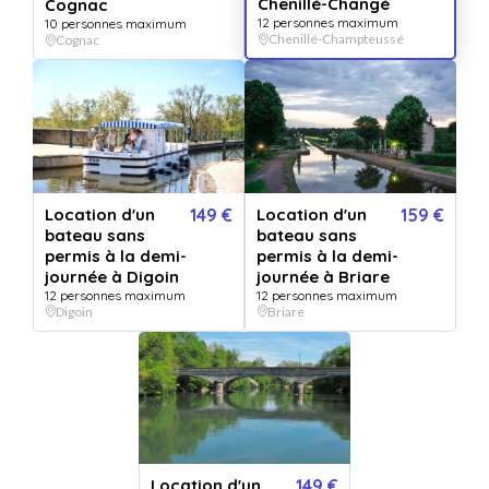
Message :
Chenillé-Changé
Cognac
12 personnes maximum
10 personnes maximum
Chenillé-Champteussé
Cognac
VERSION IMPRIMÉE
€
VERSION DIGITALE
GRATUIT
+
5.99
*
Envoyée par email
Expédié en 24h jours ouvrés
immédiatement
+ délais de la poste.
159
€
- Acheter
Location d'un
149 €
Location d'un
159 €
bateau sans
bateau sans
permis à la demi-
permis à la demi-
Ou offrez une carte cadeau valable chez nos 786 établissements
journée à Digoin
journée à Briare
12 personnes maximum
12 personnes maximum
partenaires :
Digoin
Briare
50€
80€
120€
150€
200€
250€
Ce bon comprend
Ce bon cadeau vous permet de réserver une location de bateau
wanday sans permis à la demi-journée au départ de Chenillé-
Location d'un
149 €