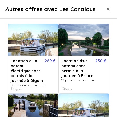
Livraison immédiate
Autres offres avec Les Canalous
Sport & aventure
Activités aquatiques
Croisière
Croisière Chenillé-Champteussé
Location d'un
269 €
Location d'un
230 €
bateau
bateau sans
électrique sans
permis à la
permis à la
journée à Briare
journée à Digoin
12 personnes maximum
12 personnes maximum
Digoin
Briare
Afficher toutes
les images