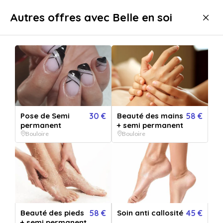
Livraison immédiate
Autres offres avec Belle en soi
Bien-être
Beauté
Beauté Bouloire
Pose de Semi
30 €
Beauté des mains
58 €
permanent
+ semi permanent
Bouloire
Bouloire
Afficher toutes
les images
Beauté des pieds
58 €
Soin anti callosité
45 €
+ semi permanent