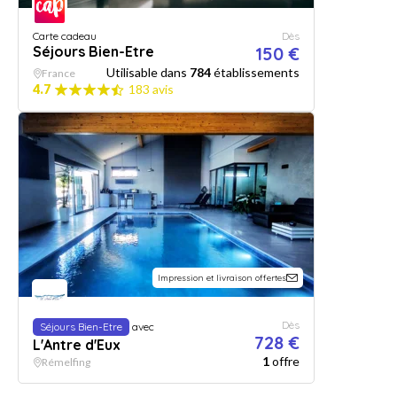
Carte cadeau
Dès
Séjours Bien-Etre
150 €
Utilisable dans
784
établissements
France
4.7
183 avis
Impression et livraison offertes
Dès
Séjours Bien-Etre
avec
728 €
L'Antre d'Eux
1
offre
Rémelfing