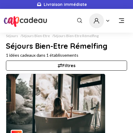
Livraison immédiate
Séjours
Séjours Bien-Etre
Séjours Bien-Etre Rémelfing
Séjours Bien-Etre Rémelfing
1
idées cadeaux dans
1
établissements
Filtres