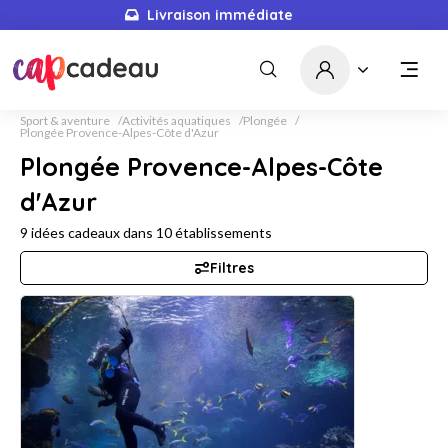
Livraison immédiate
Sport & aventure
Activités aquatiques
Plongée
Plongée Provence-Alpes-Côte d'Azur
Plongée Provence-Alpes-Côte
d'Azur
9
idées cadeaux dans
10
établissements
Filtres