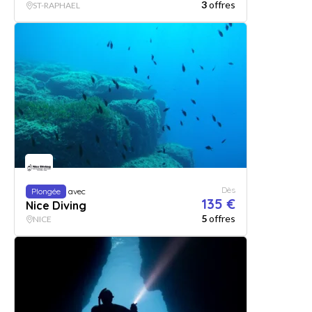
3
offres
ST-RAPHAEL
Dès
Plongée
avec
135 €
Nice Diving
5
offres
NICE