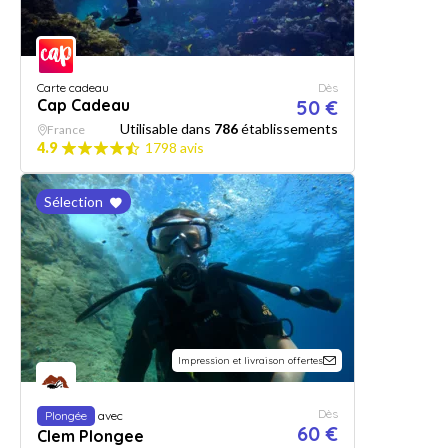
Carte cadeau
Dès
Cap Cadeau
50 €
Utilisable dans
786
établissements
France
4.9
1798 avis
Sélection
Impression et livraison offertes
Dès
Plongée
avec
60 €
Clem Plongee