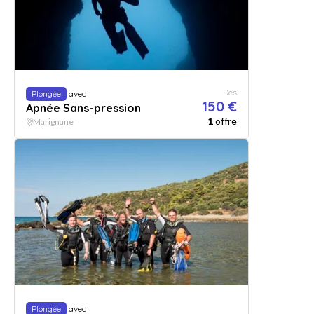
Dès
Plongée
avec
150 €
Apnée Sans-pression
1
offre
Marignane
Plongée
avec