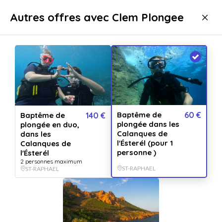
5679
idées cadeaux
Autres offres avec Clem Plongee
Sport & aventure
Activités aquatiques
Plongée
Plongée Saint-Raphaël
Baptême de
60 €
Baptême de
140 €
plongée dans les
plongée en duo,
Calanques de
dans les
l'Ésterél (pour 1
Calanques de
personne )
l'Ésterél
2 personnes maximum
ST-RAPHAEL
ST-RAPHAEL
Afficher toutes
les images