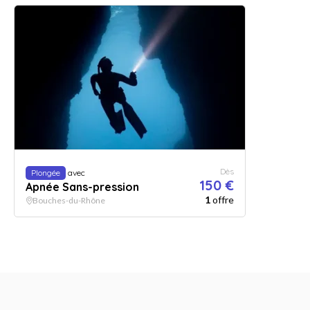
Dès
Plongée
avec
150 €
Apnée Sans-pression
1
offre
Bouches-du-Rhône