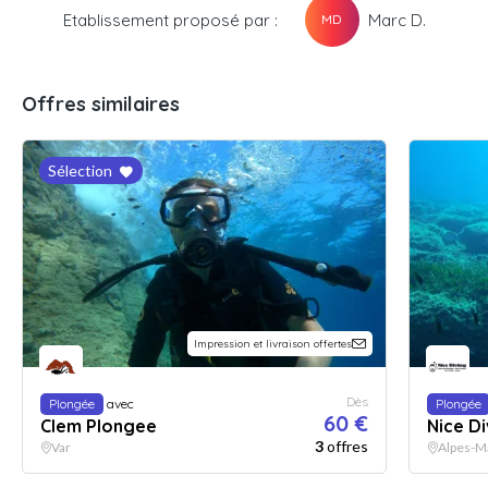
Etablissement proposé par :
Marc D.
MD
Offres similaires
Sélection
Impression et livraison offertes
Dès
Plongée
avec
Plongée
60 €
Clem Plongee
Nice Di
3
offres
Var
Alpes-M