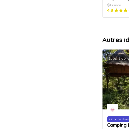
France
4.8
Autres i
Super établi
Cabane dans
Camping 