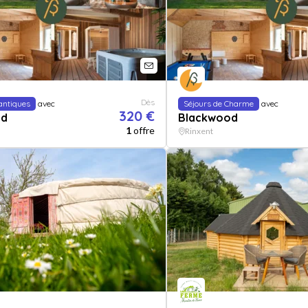
Dès
antiques
avec
Séjours de Charme
avec
320 €
od
Blackwood
1
offre
Rinxent