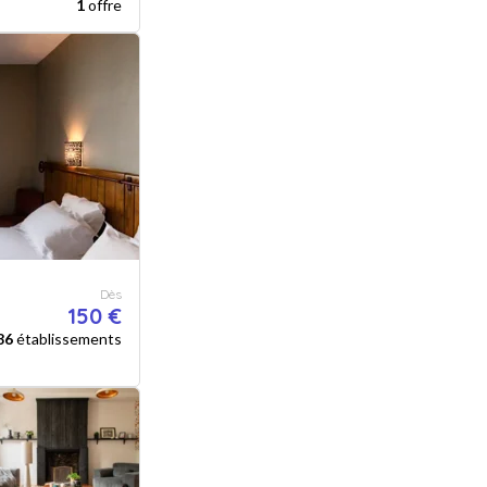
1
offre
Dès
150 €
86
établissements