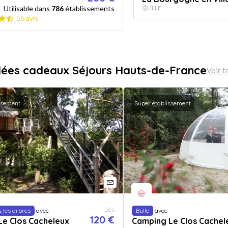
Utilisable dans
786
établissements
LILLE
56 avis
dées cadeaux Séjours Hauts-de-France
Voir t
ssement
Super établissement
Dès
 les arbres
avec
Bulle
avec
120 €
Le Clos Cacheleux
Camping Le Clos Cachel