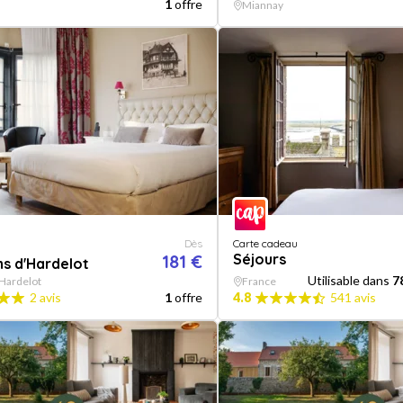
1
offre
Miannay
Dès
Carte cadeau
181 €
Séjours
ns d'Hardelot
Utilisable dans
7
Hardelot
France
2 avis
1
offre
4.8
541 avis