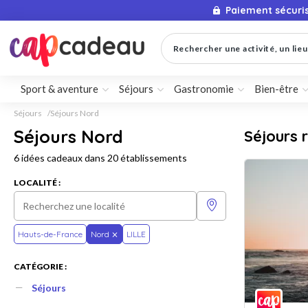
Paiement sécuri
Rechercher une activité, un lieu 
Sport & aventure
Séjours
Gastronomie
Bien-être
Séjours
Séjours Nord
Séjours Nord
Séjours 
6 idées cadeaux dans 20 établissements
LOCALITÉ :
Hauts-de-France
Nord
LILLE
CATÉGORIE :
Séjours