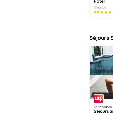
Hôtel
France
4.8
Séjours 
Carte cadeau
Séjours 