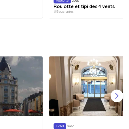
Roulotte
avec
Roulotte et tipi des 4 vents
Bousignies
Hôtel
avec