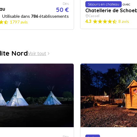
Dès
Séjours en chateau
avec
au
50 €
Chatellerie de Schoe
Utilisable dans
786
établissements
Cassel
4.3
8 avis
1797 avis
lite Nord
Voir tout
Dès