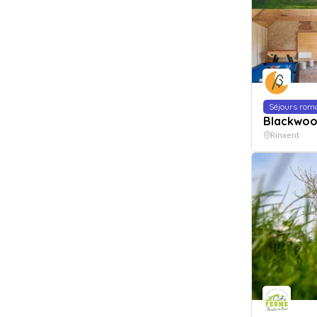
Séjours rom
Blackwo
Rinxent