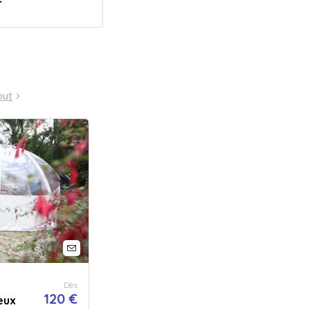
out
Dès
120 €
eux