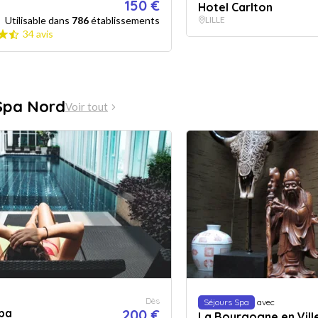
150 €
Hotel Carlton
Utilisable dans
786
établissements
LILLE
34 avis
Spa Nord
Voir tout
Dès
Séjours Spa
avec
Spa
200 €
La Bourgogne en Vill