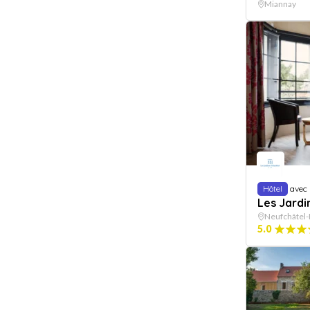
Miannay
Hôtel
avec
Les Jardi
Neufchâtel-
5.0