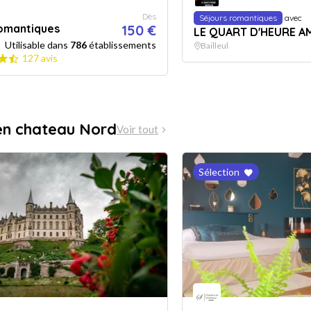
Dès
Séjours romantiques
avec
romantiques
150 €
LE QUART D'HEURE A
Utilisable dans
786
établissements
Bailleul
127 avis
en chateau Nord
Voir tout
Sélection