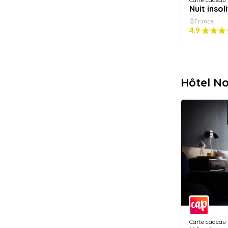
Nuit insol
France
4.9
Hôtel N
Carte cadeau