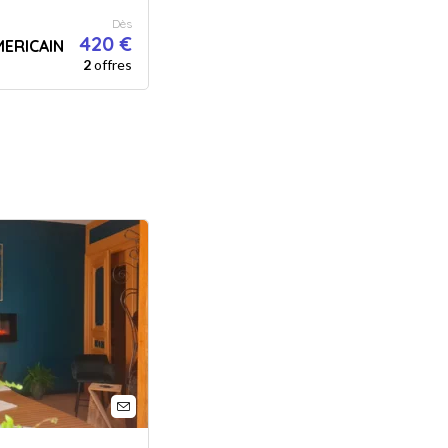
Dès
420 €
MERICAIN
2
offres