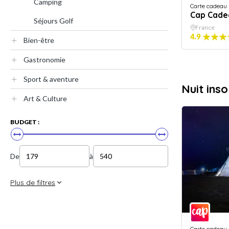
Camping
Carte cadeau
Cap Cade
Séjours Golf
France
4.9
Bien-être
Gastronomie
Sport & aventure
Nuit inso
Art & Culture
BUDGET :
De
à
Plus de filtres
Carte cadeau