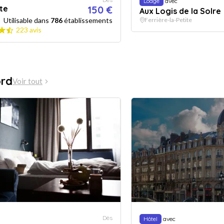
Lodge
avec
ite
150 €
Aux Logis de la Solre
Utilisable dans
786
établissements
Ferrière-la-Petite
223 avis
ord
Voir tout
Dès
Hôtel
avec