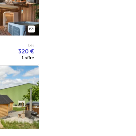
Dès
320 €
1
offre