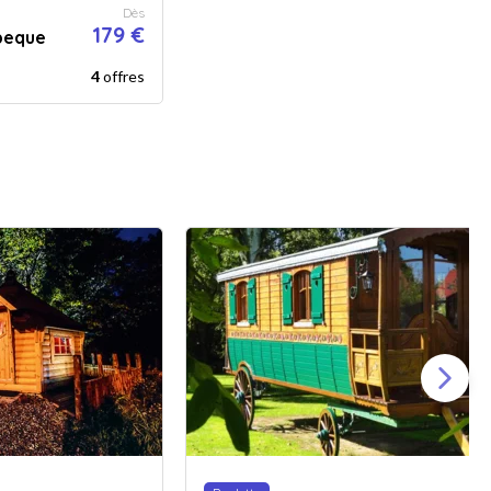
Dès
179 €
beque
4
offres