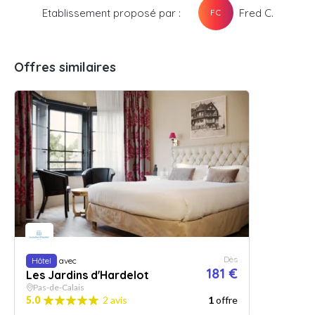
Etablissement proposé par :
Fred C.
FC
Offres similaires
Dès
Hôtel
avec
181 €
Les Jardins d'Hardelot
Pas-de-Calais
5.0
2 avis
1
offre