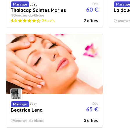
Dès
Massage
avec
Massage
60 €
Thalacap Saintes Maries
La dou
Bouches-du-Rhône
4.6
35 avis
2
offres
Bouches
Dès
Massage
avec
65 €
Beatrice Lena
3
offres
Bouches-du-Rhône