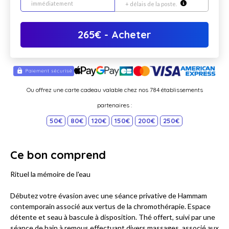
immédiatement
+ délais de la poste.
265
€
- Acheter
Ou offrez une carte cadeau valable chez nos 784 établissements
partenaires :
50€
80€
120€
150€
200€
250€
Ce bon comprend
Rituel la mémoire de l'eau
Débutez votre évasion avec une séance privative de Hammam
contemporain associé aux vertus de la chromothérapie. Espace
détente et seau à bascule à disposition. Thé offert, suivi par une
séance de bain à remous effectuant divers massages, associé aux