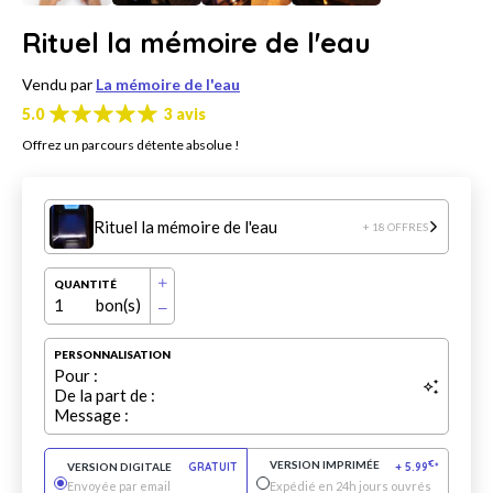
Rituel la mémoire de l'eau
Vendu par
La mémoire de l'eau
5.0
3 avis
Offrez un parcours détente absolue !
Rituel la mémoire de l'eau
+ 18 OFFRES
QUANTITÉ
1
bon(s)
PERSONNALISATION
Pour :
De la part de :
Message :
VERSION IMPRIMÉE
€
VERSION DIGITALE
GRATUIT
+
5.99
*
Envoyée par email
Expédié en 24h jours ouvrés