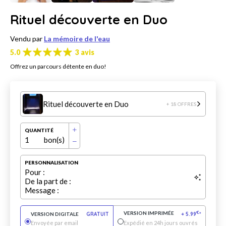
Rituel découverte en Duo
Vendu par
La mémoire de l'eau
5.0
3 avis
Offrez un parcours détente en duo!
Rituel découverte en Duo
+ 18 OFFRES
QUANTITÉ
1
bon(s)
PERSONNALISATION
Pour :
De la part de :
Message :
VERSION IMPRIMÉE
€
VERSION DIGITALE
GRATUIT
+
5.99
*
Envoyée par email
Expédié en 24h jours ouvrés