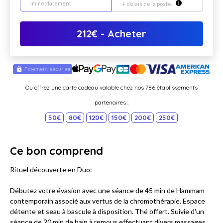
immédiatement
+ délais de la poste.
212
€
- Acheter
Ou offrez une carte cadeau valable chez nos 786 établissements
partenaires :
50€
80€
120€
150€
200€
250€
Ce bon comprend
Rituel découverte en Duo:
Débutez votre évasion avec une séance de 45 min de Hammam
contemporain associé aux vertus de la chromothérapie. Espace
détente et seau à bascule à disposition. Thé offert. Suivie d'un
séance de 20 min de bain à remous effectuant divers massages,