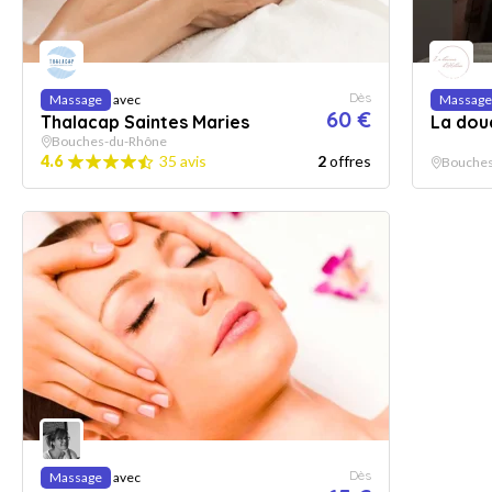
Dès
Massage
avec
Massage
60 €
Thalacap Saintes Maries
La dou
Bouches-du-Rhône
4.6
35 avis
2
offres
Bouches
Dès
Massage
avec