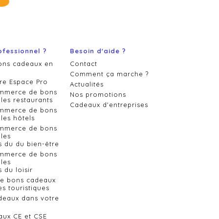
ofessionnel ?
Besoin d'aide ?
ons cadeaux en
Contact
Comment ça marche ?
re Espace Pro
Actualités
ommerce de bons
Nos promotions
les restaurants
Cadeaux d'entreprises
ommerce de bons
les hôtels
ommerce de bons
les
s du du bien-être
ommerce de bons
les
 du loisir
de bons cadeaux
es touristiques
deaux dans votre
aux CE et CSE