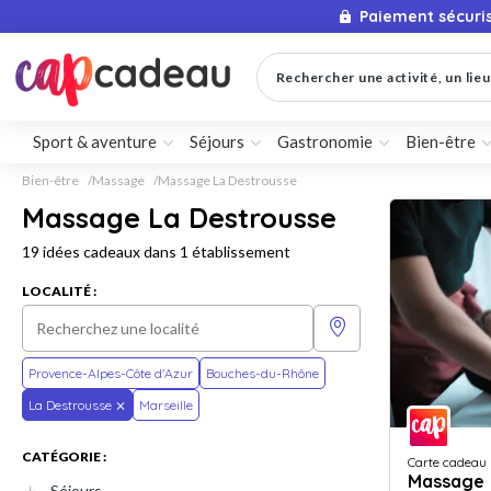
Paiement sécuri
Rechercher une activité, un lieu 
Sport & aventure
Séjours
Gastronomie
Bien-être
Bien-être
Massage
Massage La Destrousse
Massage La Destrousse
19 idées cadeaux dans 1 établissement
LOCALITÉ :
Provence-Alpes-Côte d'Azur
Bouches-du-Rhône
La Destrousse
Marseille
CATÉGORIE :
Carte cadeau
Massage
Séjours