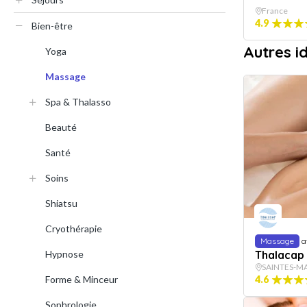
France
4.9
Bien-être
Autres 
Yoga
Massage
Spa & Thalasso
Beauté
Santé
Soins
Shiatsu
Cryothérapie
Massage
a
Hypnose
Thalacap 
SAINTES-MA
Forme & Minceur
4.6
Sophrologie