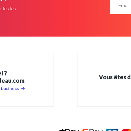
utes les
l ?
Vous êtes d
adeau.com
 business