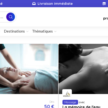
sé
Livraison immédiate
...
pr
Destinations
Thématiques
Dès
Massage
avec
50 €
La mémoire de l'eau