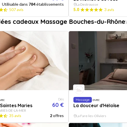
Utilisable dans
784
établissements
La Destrousse
507 avis
5.0
3 avis
idées cadeaux Massage Bouches-du-Rhône
Dès
vec
Massage
avec
60 €
Saintes Maries
La douceur d'Héloïse
RIES-DE-LA-MER
35 avis
2
offres
La Fare-les-Oliviers