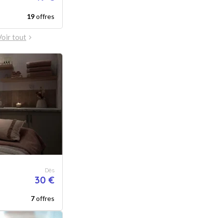
19
offres
Voir tout
Dès
30 €
7
offres