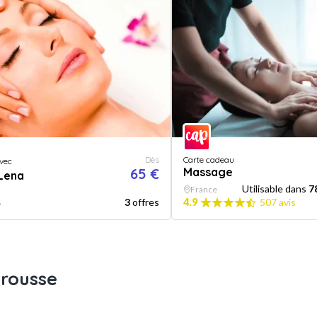
Dès
Carte cadeau
vec
65 €
Massage
 Lena
Utilisable dans
7
France
3
offres
4.9
507 avis
8
trousse