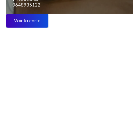
0648935122
Voir la carte