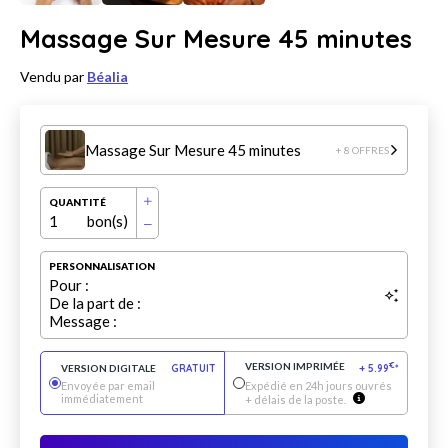
Massage Sur Mesure 45 minutes
Vendu par
Béalia
Massage Sur Mesure 45 minutes
+ 8 OFFRES
QUANTITÉ
1
bon(s)
PERSONNALISATION
Pour :
De la part de :
Message :
VERSION IMPRIMÉE
€
VERSION DIGITALE
GRATUIT
+
5.99
*
Envoyée par email
Expédié en 24h jours ouvrés
immédiatement
+ délais de la poste.