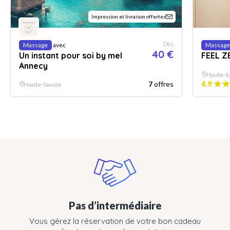
Impression et livraison offertes
Dès
Massage
avec
Massage
40 €
Un instant pour soi by mel
FEEL Z
Annecy
Haute-S
7
offres
4.9
Haute-Savoie
Pas d’intermédiaire
Vous gérez la réservation de votre bon cadeau