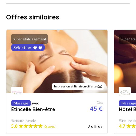
Offres similaires
Super établissement
Super ét
Sélection
Impression et livraison offertes
Dès
Massage
avec
Massage
45 €
Étincelle Bien-être
Hôtel 
Haute-Savoie
Haute-S
5.0
6 avis
7
offres
4.7