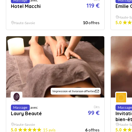
Massage
avec
Massage
119 €
Hotel Macchi
Emilie
Haute-S
10
offres
5.0
Haute-Savoie
Impression et livraison offertes
Dès
Massage
avec
Massage
99 €
Laury Beauté
Invita
bien-ê
Haute-Savoie
Haute-S
5.0
15 avis
6
offres
5.0