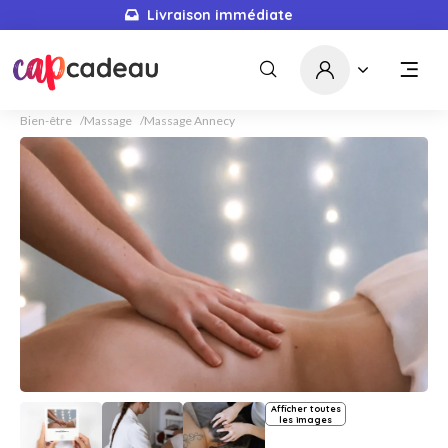
Livraison immédiate
Bien-être
Massage
Massage Annecy
Afficher toutes
les images