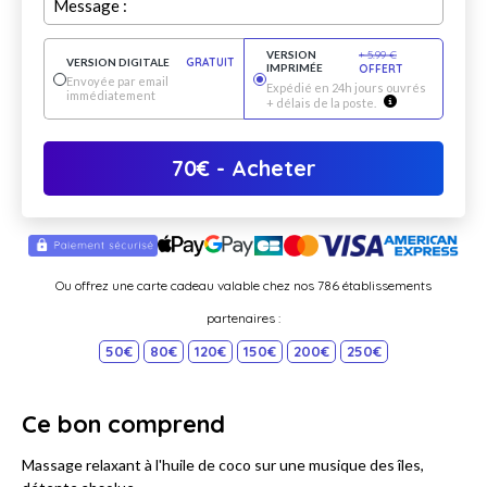
Message :
VERSION
+
5.99
€
VERSION DIGITALE
GRATUIT
IMPRIMÉE
OFFERT
Envoyée par email
Expédié en 24h jours ouvrés
immédiatement
+ délais de la poste.
70
€
- Acheter
Ou offrez une carte cadeau valable chez nos 786 établissements
partenaires :
50€
80€
120€
150€
200€
250€
Ce bon comprend
Massage relaxant à l'huile de coco sur une musique des îles,