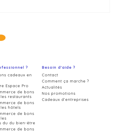
ofessionnel ?
Besoin d'aide ?
ons cadeaux en
Contact
Comment ça marche ?
re Espace Pro
Actualités
ommerce de bons
Nos promotions
les restaurants
Cadeaux d'entreprises
ommerce de bons
les hôtels
ommerce de bons
les
s du du bien-être
ommerce de bons