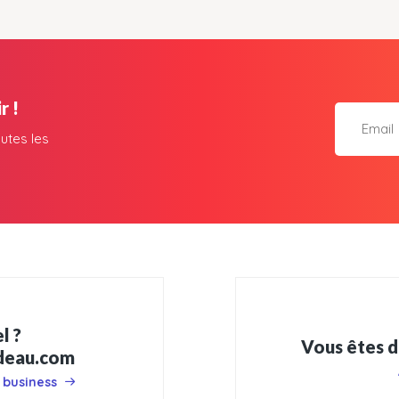
r !
utes les
l ?
Vous êtes d
adeau.com
 business