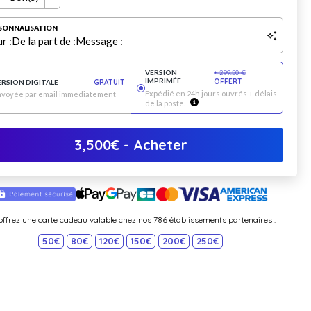
SONNALISATION
r :
De la part de :
Message :
VERSION
+
299.50
€
IMPRIMÉE
OFFERT
ERSION DIGITALE
GRATUIT
Expédié en 24h jours ouvrés + délais
nvoyée par email immédiatement
de la poste.
3,500
€
- Acheter
offrez une carte cadeau valable chez nos 786 établissements partenaires :
50€
80€
120€
150€
200€
250€