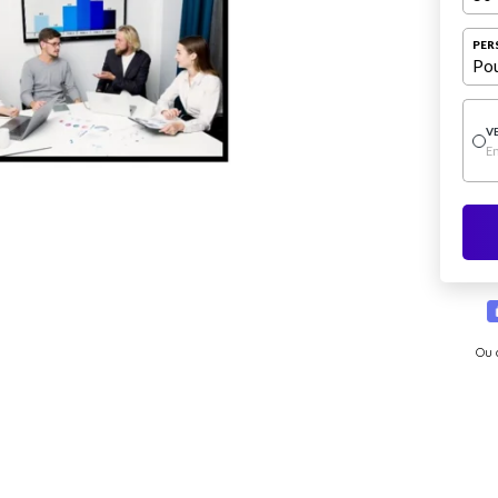
PER
Pou
V
E
Ou 