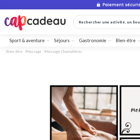
Paiement sécuri
Rechercher une activité, un lieu 
Sport & aventure
Séjours
Gastronomie
Bien-être
Bien-être
Massage
Massage Chamalières