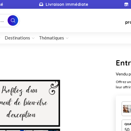
sé
Livraison immédiate
...
pr
Destinations
Thématiques
Entr
Vendu 
Offrez un
leur offri
QUA
50