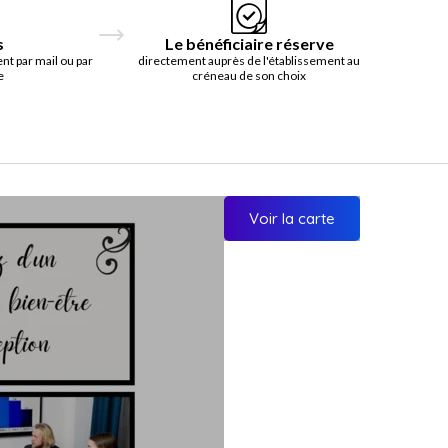
s
Le bénéficiaire réserve
t par mail ou par
directement auprès de l'établissement au
e
créneau de son choix
Voir la carte