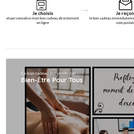
Je choisis
Je reçoi
et personnalise mon bon cadeau directement
le bon cadeau immédiatemen
en ligne
voie postal
Ce bon cadeau est vendu par
Bien-Être Pour Tous