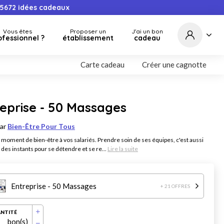
5672
idées cadeaux
Vous êtes
Proposer un
J'ai un bon
ofessionnel ?
établissement
cadeau
Carte cadeau
Créer une cagnotte
eprise - 50 Massages
par
Bien-Être Pour Tous
 moment de bien-être à vos salariés. Prendre soin de ses équipes, c'est aussi
r des instants pour se détendre et se re...
Lire la suite
Entreprise - 50 Massages
+ 21 OFFRES
NTITÉ
bon(s)