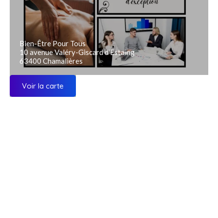
Bien-Être Pour Tous
10 avenue Valéry-Giscard d'Estaing
63400 Chamalières
Voir la carte