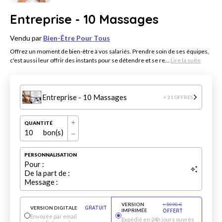
Entreprise - 10 Massages
Vendu par
Bien-Être Pour Tous
Offrez un moment de bien-être à vos salariés. Prendre soin de ses équipes,
c'est aussi leur offrir des instants pour se détendre et se re...
Lire la suite
Entreprise - 10 Massages
+ 21 OFFRES
QUANTITÉ
10
bon(s)
PERSONNALISATION
Pour :
De la part de :
Message :
VERSION
+
59.90
€
VERSION DIGITALE
GRATUIT
IMPRIMÉE
OFFERT
Envoyée par email
Expédié en 24h jours ouvrés