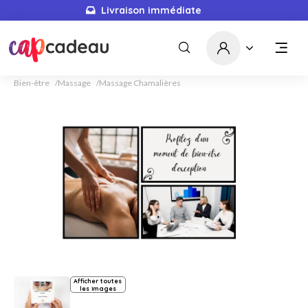
Livraison immédiate
Bien-être
Massage
Massage Chamalières
Afficher toutes
les images