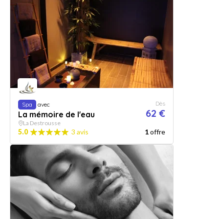
Dès
Spa
avec
62 €
La mémoire de l'eau
La Destrousse
5.0
3 avis
1
offre