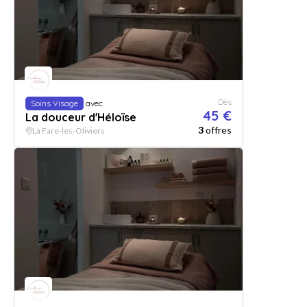
Dès
Soins Visage
avec
45 €
La douceur d'Héloïse
3
offres
La Fare-les-Oliviers