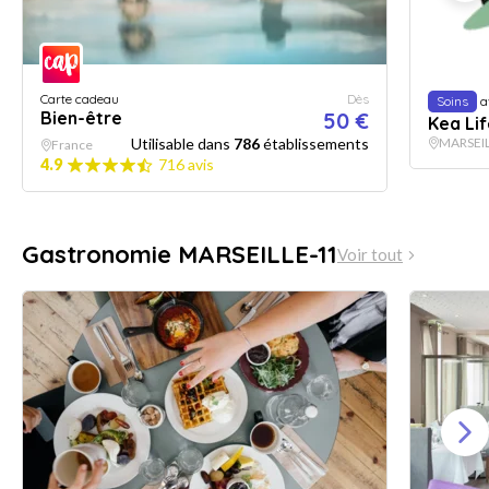
Carte cadeau
Dès
Soins
a
Bien-être
50 €
Kea Lif
Utilisable dans
786
établissements
MARSEI
France
4.9
716 avis
Gastronomie MARSEILLE-11
Voir tout