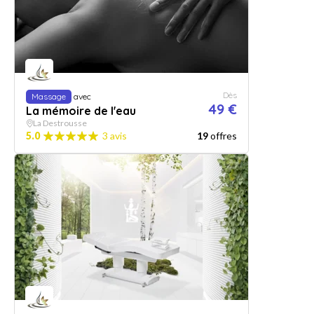
Dès
Massage
avec
49 €
La mémoire de l'eau
La Destrousse
5.0
3 avis
19
offres