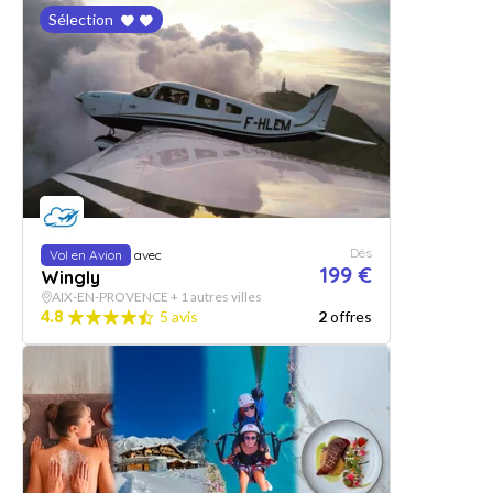
Sélection
Dès
Vol en Avion
avec
199 €
Wingly
AIX-EN-PROVENCE + 1 autres villes
4.8
5 avis
2
offres