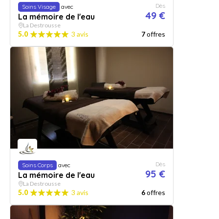
Dès
Soins Visage
avec
49 €
La mémoire de l'eau
La Destrousse
5.0
3 avis
7
offres
Dès
Soins Corps
avec
95 €
La mémoire de l'eau
La Destrousse
5.0
3 avis
6
offres