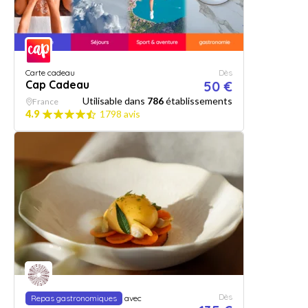
Carte cadeau
Dès
Cap Cadeau
50 €
Utilisable dans
786
établissements
France
4.9
1798 avis
Dès
Repas gastronomiques
avec