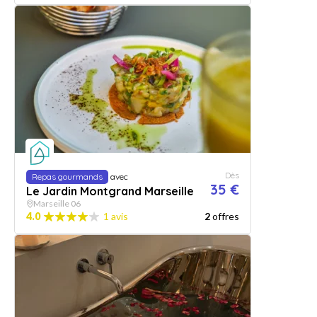
Dès
Repas gourmands
avec
35 €
Le Jardin Montgrand Marseille
Marseille 06
4.0
1 avis
2
offres