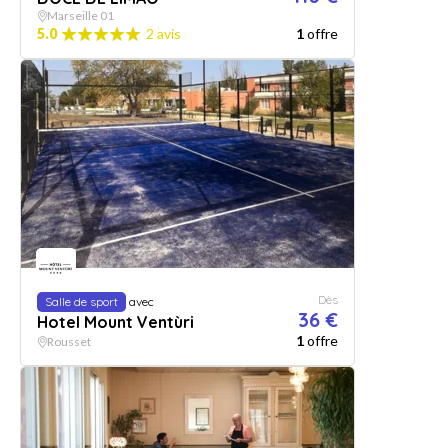
Marseille 01
5.0
2 avis
1
offre
Dès
Salle de sport
avec
36 €
Hotel Mount Ventùri
1
offre
Rousset