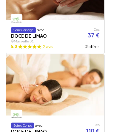
Dès
Soins Visage
avec
37 €
DOCE DE LIMAO
Marseille 01
5.0
2 avis
2
offres
Dès
Soins Corps
avec
110 €
DOCE DE LIMAO