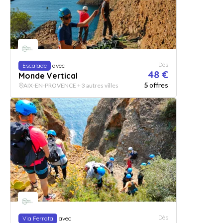
Dès
Escalade
avec
48 €
Monde Vertical
5
offres
AIX-EN-PROVENCE + 3 autres villes
Dès
Via Ferrata
avec