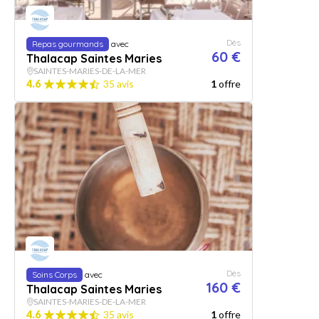
Dès
Repas gourmands
avec
60 €
Thalacap Saintes Maries
SAINTES-MARIES-DE-LA-MER
4.6
35 avis
1
offre
Dès
Soins Corps
avec
160 €
Thalacap Saintes Maries
SAINTES-MARIES-DE-LA-MER
4.6
35 avis
1
offre