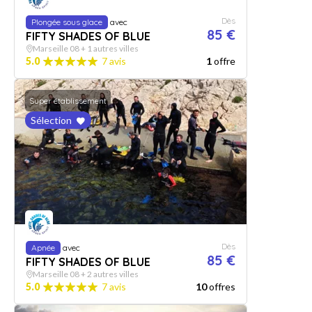
Dès
Plongée sous glace
avec
85 €
FIFTY SHADES OF BLUE
Marseille 08 + 1 autres villes
5.0
7 avis
1
offre
Super établissement
Sélection
Dès
Apnée
avec
85 €
FIFTY SHADES OF BLUE
Marseille 08 + 2 autres villes
5.0
7 avis
10
offres