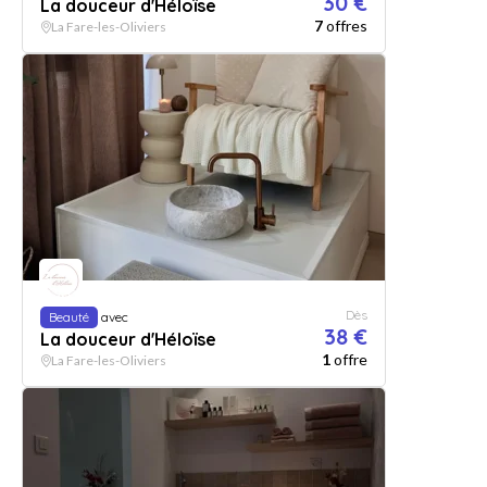
30 €
La douceur d'Héloïse
7
offres
La Fare-les-Oliviers
Dès
Beauté
avec
38 €
La douceur d'Héloïse
1
offre
La Fare-les-Oliviers