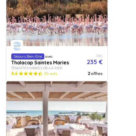
Dès
Séjours Bien-Etre
avec
235 €
Thalacap Saintes Maries
SAINTES-MARIES-DE-LA-MER
4.6
35 avis
2
offres