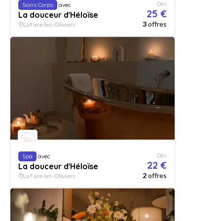
Dès
Soins Corps
avec
25 €
La douceur d'Héloïse
3
offres
La Fare-les-Oliviers
Dès
Spa
avec
22 €
La douceur d'Héloïse
2
offres
La Fare-les-Oliviers