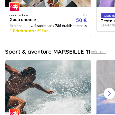
Carte cadeau
Dès
Repas g
Gastronomie
50 €
Restaur
Utilisable dans
786
établissements
MARSEI
France
4.8
606 avis
Sport & aventure MARSEILLE-11
Voir tout