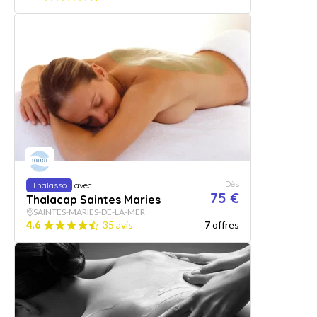
Dès
Thalasso
avec
75 €
Thalacap Saintes Maries
SAINTES-MARIES-DE-LA-MER
4.6
35 avis
7
offres