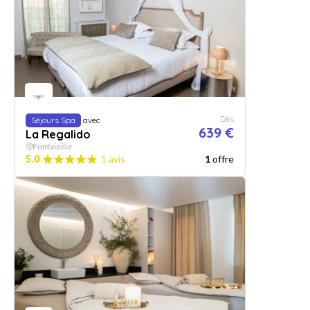
Dès
Séjours Spa
avec
639 €
La Regalido
Fontvieille
5.0
1 avis
1
offre