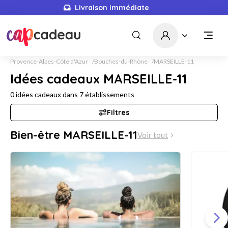
Livraison immédiate
Provence-Alpes-Côte d'Azur
Bouches-du-Rhône
MARSEILLE-11
Idées cadeaux MARSEILLE-11
0
idées cadeaux dans
7
établissements
Filtres
Bien-être MARSEILLE-11
Voir tout