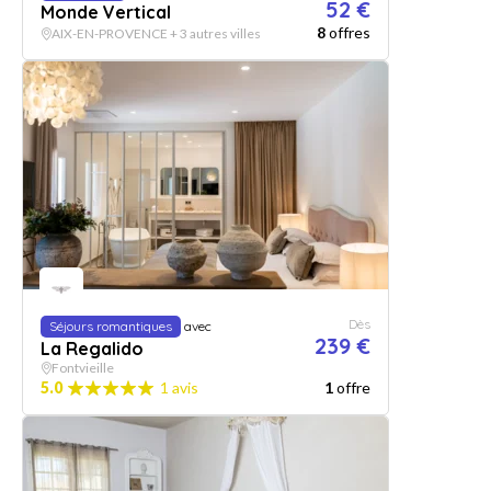
52 €
Monde Vertical
8
offres
AIX-EN-PROVENCE + 3 autres villes
Dès
Séjours romantiques
avec
239 €
La Regalido
Fontvieille
5.0
1 avis
1
offre