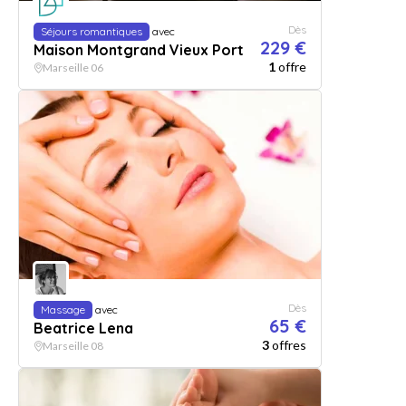
Dès
Séjours romantiques
avec
229 €
Maison Montgrand Vieux Port
1
offre
Marseille 06
Dès
Massage
avec
65 €
Beatrice Lena
3
offres
Marseille 08