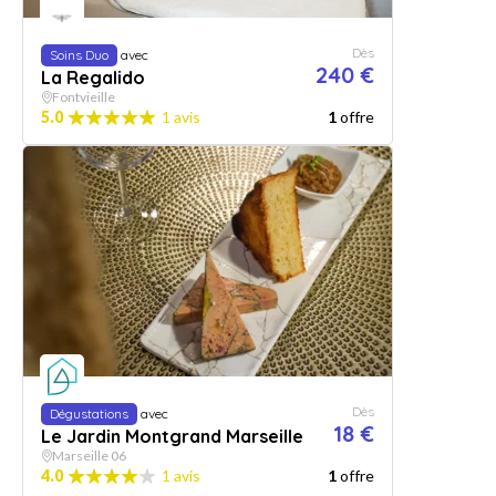
Dès
Soins Duo
avec
240 €
La Regalido
Fontvieille
5.0
1 avis
1
offre
Dès
Dégustations
avec
18 €
Le Jardin Montgrand Marseille
Marseille 06
4.0
1 avis
1
offre