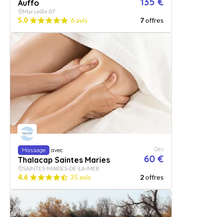
135 €
Auffo
Marseille 07
5.0
6 avis
7
offres
Dès
Massage
avec
60 €
Thalacap Saintes Maries
SAINTES-MARIES-DE-LA-MER
4.6
35 avis
2
offres