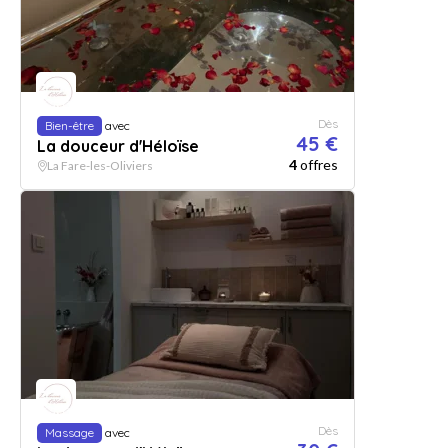
Dès
Bien-être
avec
45 €
La douceur d'Héloïse
4
offres
La Fare-les-Oliviers
Dès
Massage
avec