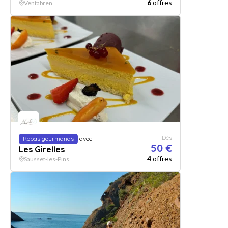
6
offres
Ventabren
Dès
Repas gourmands
avec
50 €
Les Girelles
4
offres
Sausset-les-Pins