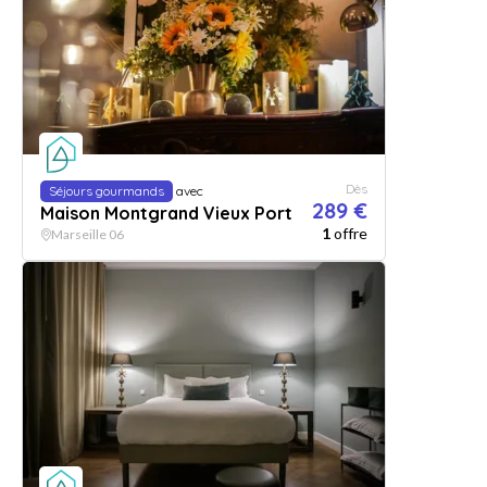
Dès
Séjours gourmands
avec
289 €
Maison Montgrand Vieux Port
1
offre
Marseille 06