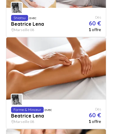
Dès
Shiatsu
avec
60 €
Beatrice Lena
1
offre
Marseille 08
Dès
Forme & Minceur
avec
60 €
Beatrice Lena
1
offre
Marseille 08