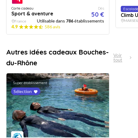
Carte cadeau
Dès
Escalad
Sport & aventure
50 €
Climb 
Utilisable dans
786
établissements
MARSEI
France
4.9
586 avis
Autres idées cadeaux Bouches-
Voir
tout
du-Rhône
Super établissement
Sélection