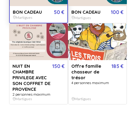
BON CADEAU
BON CADEAU
50 €
BON CADEAU
100 €
Martigues
Martigues
Vendu par
Clair Hôtel Martigues
BON CADEAU
+ 5 OFFRES
QUANTITÉ
NUIT EN
150 €
Offre famille
185 €
1
bon(s)
CHAMBRE
chasseur de
PRIVILEGE AVEC
trésor
PERSONNALISATION
SON COFFRET DE
4 personnes maximum
Pour :
PROVENCE
De la part de :
2 personnes maximum
Message :
Martigues
Martigues
VERSION IMPRIMÉE
€
VERSION DIGITALE
GRATUIT
+
5.99
*
Envoyée par email
Expédié en 24h jours ouvrés
immédiatement
+ délais de la poste.