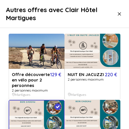
Livraison immédiate
Autres offres avec Clair Hôtel
Martigues
Séjours
Hôtel
Hôtel MARTIGUES
Offre découverte
129 €
NUIT EN JACUZZI
220 €
en vélo pour 2
2 personnes maximum
personnes
2 personnes maximum
Martigues
Martigues
Afficher toutes
les images