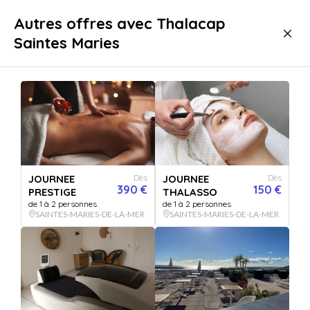
Livraison immédiate
Autres offres avec Thalacap
Saintes Maries
Bien-être
Spa & Thalasso
Thalasso
Thalasso SAINTES-MARIES-DE-LA-MER
JOURNEE
Dès
JOURNEE
Dès
390 €
150 €
PRESTIGE
THALASSO
de 1 à 2 personnes
de 1 à 2 personnes
SAINTES-MARIES-DE-LA-MER
SAINTES-MARIES-DE-LA-MER
Afficher toutes
les images