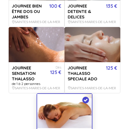
JOURNEE BIEN
100 €
JOURNEE
135 €
ÊTRE DOS OU
DETENTE &
DECOUVERTE THALASSO
JAMBES
DELICES
SAINTES-MARIES-DE-LA-MER
SAINTES-MARIES-DE-LA-MER
Vendu par
Thalacap Saintes Maries
4.6
35 avis
Idéal pour recharger l'organisme...
DECOUVERTE THALASSO
+ 6 OFFRES
JOURNEE
Dès
JOURNEE
125 €
125 €
SENSATION
THALASSO
OPTIONS
THALASSO
SPECIALE ADO
0
/1 sélectionnée
de 1 à 2 personnes
SAINTES-MARIES-DE-LA-MER
SAINTES-MARIES-DE-LA-MER
QUANTITÉ
1
bon(s)
PERSONNALISATION
Pour :
De la part de :
Message :