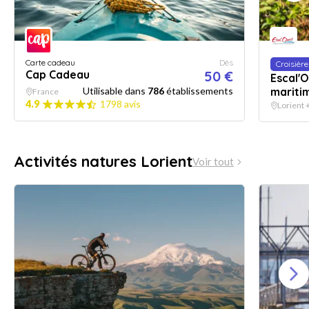
Carte cadeau
Dès
Croisière
Cap Cadeau
50 €
Escal'
Utilisable dans
786
établissements
mariti
France
4.9
1798 avis
Lorient +
Activités natures Lorient
Voir tout