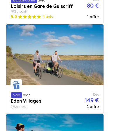
Escape Game
avec
80 €
Loisirs en Gare de Guiscriff
Guiscriff
5.0
1 avis
1
offre
Dès
Vélo
avec
149 €
Eden Villages
1
offre
Sarzeau