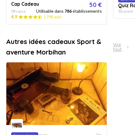
Cap Cadeau
50 €
Quiz R
Utilisable dans
786
établissements
France
Lorient
4.9
1798 avis
Autres idées cadeaux Sport &
Voir
tout
aventure Morbihan
Dès