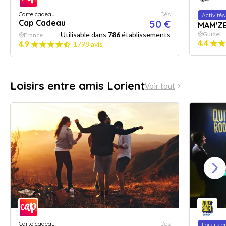
Carte cadeau
Dès
Activités
Cap Cadeau
50 €
MAM'Z
Utilisable dans
786
établissements
Guidel
France
4.4
4.9
1798 avis
Loisirs entre amis Lorient
Voir tout
Carte cadeau
Dès
Loisirs e