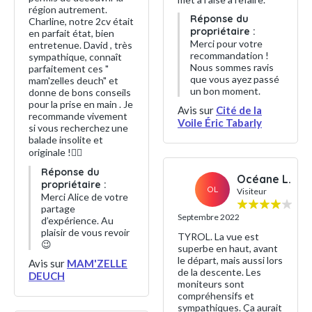
région autrement.
Réponse du
Charline, notre 2cv était
propriétaire :
en parfait état, bien
Merci pour votre
entretenue. David , très
recommandation !
sympathique, connaît
Nous sommes ravis
parfaitement ces "
que vous ayez passé
mam'zelles deuch" et
un bon moment.
donne de bons conseils
pour la prise en main . Je
Avis sur
Cité de la
recommande vivement
Voile Éric Tabarly
si vous recherchez une
balade insolite et
originale !👌🏻
Réponse du
Océane L.
propriétaire :
OL
Visiteur
Merci Alice de votre
partage
Septembre 2022
d’expérience. Au
plaisir de vous revoir
TYROL. La vue est
😉
superbe en haut, avant
le départ, mais aussi lors
Avis sur
MAM'ZELLE
de la descente. Les
DEUCH
moniteurs sont
compréhensifs et
sympathiques. Ça aurait