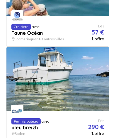
Dès
Croisière
avec
57 €
Faune Océan
1
offre
Locmariaquer + 1 autres villes
Dès
Permis bateau
avec
290 €
bleu breizh
1
offre
Baden