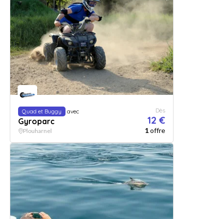
Dès
Quad et Buggy
avec
12 €
Gyroparc
1
offre
Plouharnel