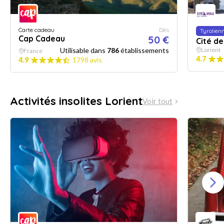
Carte cadeau
Dès
Tyrolien
Cap Cadeau
50 €
Cité de
Utilisable dans
786
établissements
Lorient
France
4.7
4.9
1798 avis
Activités insolites Lorient
Voir tout