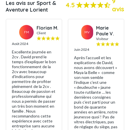
9
Les avis sur Sport &
4.5
avis
Aventure Lorient
Florian M.
Marie
FM
MV
Client
Paule V.
Visiteur
Août 2024
Juin 2024
Excellente journée en
2cv . David prend le
Après l’accueil et les
temps d'expliquer le bon
explications de David,
fonctionnement de la
nous avons découvert «
2cv avec beaucoup
Maya la Belle » comme
d'indications pour
son nom semble
permettre de profiter
l’indique c’est une
pleinement de la 2cv .
« deudeuche » jaune
Beaucoup de passion et
toute rutilante … les
professionnalisme qui
dernières consignes
nous a permis de passer
puis c’est parti pour un
un très bon moment en
bond de quarante
famille . Nous
années en arrière, notre
recommandons cette
jeunesse quoi ! Pas de
expérience avec cette
vitres électriques, pas
entreprise sans aucune
de réglage du siège, pas