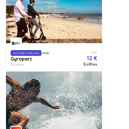
Dès
Activités natures
avec
12 €
Gyroparc
5
offres
Carnac