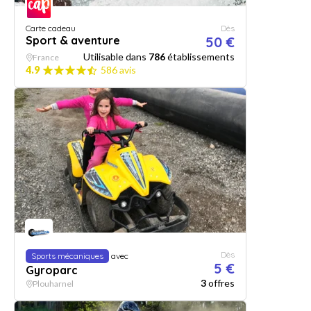
Carte cadeau
Dès
Sport & aventure
50 €
Utilisable dans
786
établissements
France
4.9
586 avis
Dès
Sports mécaniques
avec
5 €
Gyroparc
3
offres
Plouharnel