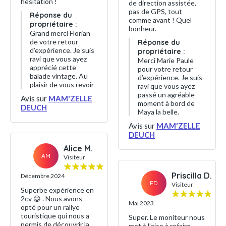
hésitation !
de direction assistée,
pas de GPS, tout
Réponse du
comme avant ! Quel
propriétaire :
bonheur.
Grand merci Florian
de votre retour
Réponse du
d’expérience. Je suis
propriétaire :
ravi que vous ayez
Merci Marie Paule
apprécié cette
pour votre retour
balade vintage. Au
d’expérience. Je suis
plaisir de vous revoir
ravi que vous ayez
passé un agréable
Avis sur
MAM'ZELLE
moment à bord de
DEUCH
Maya la belle.
Avis sur
MAM'ZELLE
DEUCH
Alice M.
AM
Visiteur
Priscilla D.
Décembre 2024
PD
Visiteur
Superbe expérience en
2cv 😀 . Nous avons
Mai 2023
opté pour un rallye
touristique qui nous a
Super. Le moniteur nous
permis de découvrir la
met à l'aise à refaire.