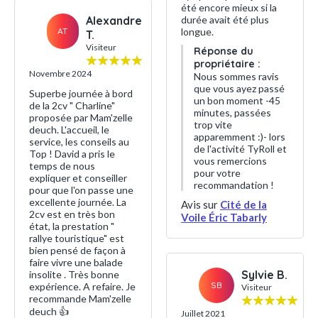
été encore mieux si la
Alexandre
durée avait été plus
AT
longue.
T.
Visiteur
Réponse du
propriétaire :
Novembre 2024
Nous sommes ravis
que vous ayez passé
Superbe journée à bord
un bon moment -45
de la 2cv " Charline"
minutes, passées
proposée par Mam'zelle
trop vite
deuch. L'accueil, le
apparemment :)- lors
service, les conseils au
de l'activité TyRoll et
Top ! David a pris le
vous remercions
temps de nous
pour votre
expliquer et conseiller
recommandation !
pour que l'on passe une
excellente journée. La
Avis sur
Cité de la
2cv est en très bon
Voile Éric Tabarly
état, la prestation "
rallye touristique" est
bien pensé de façon à
faire vivre une balade
Sylvie B.
insolite . Très bonne
SB
expérience. A refaire. Je
Visiteur
recommande Mam'zelle
deuch 👍
Juillet 2021