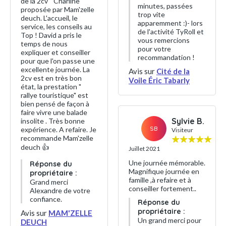
de la 2cv " Charline"
minutes, passées
proposée par Mam'zelle
trop vite
deuch. L'accueil, le
apparemment :)- lors
service, les conseils au
de l'activité TyRoll et
Top ! David a pris le
vous remercions
temps de nous
pour votre
expliquer et conseiller
recommandation !
pour que l'on passe une
excellente journée. La
Avis sur
Cité de la
2cv est en très bon
Voile Éric Tabarly
état, la prestation "
rallye touristique" est
bien pensé de façon à
faire vivre une balade
Sylvie B.
insolite . Très bonne
SB
expérience. A refaire. Je
Visiteur
recommande Mam'zelle
deuch 👍
Juillet 2021
Une journée mémorable.
Réponse du
Magnifique journée en
propriétaire :
famille ,à refaire et à
Grand merci
conseiller fortement..
Alexandre de votre
confiance.
Réponse du
propriétaire :
Avis sur
MAM'ZELLE
Un grand merci pour
DEUCH