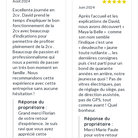
Août 2024
Juin 2024
Excellente journée en
2cv . David prend le
Après l’accueil et les
temps d'expliquer le bon
explications de David,
fonctionnement de la
nous avons découvert «
2cv avec beaucoup
Maya la Belle » comme
d'indications pour
son nom semble
permettre de profiter
l’indique c’est une
pleinement de la 2cv .
« deudeuche » jaune
Beaucoup de passion et
toute rutilante … les
professionnalisme qui
dernières consignes
nous a permis de passer
puis c’est parti pour un
un très bon moment en
bond de quarante
famille . Nous
années en arrière, notre
recommandons cette
jeunesse quoi ! Pas de
expérience avec cette
vitres électriques, pas
entreprise sans aucune
de réglage du siège, pas
hésitation !
de direction assistée,
pas de GPS, tout
Réponse du
comme avant ! Quel
propriétaire :
bonheur.
Grand merci Florian
de votre retour
Réponse du
d’expérience. Je suis
propriétaire :
ravi que vous ayez
Merci Marie Paule
apprécié cette
pour votre retour