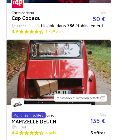
Carte cadeau
Dès
Cap Cadeau
50 €
Utilisable dans
786
établissements
France
4.9
1799 avis
Impression et livraison offertes
Dès
Activités insolites
avec
135 €
MAM'ZELLE DEUCH
Guidel
4.4
6 avis
5
offres