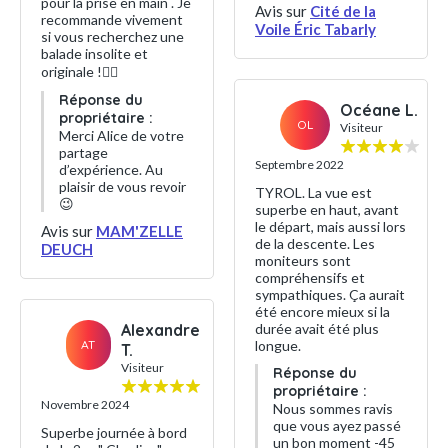
pour la prise en main . Je
Avis sur
Cité de la
recommande vivement
Voile Éric Tabarly
si vous recherchez une
balade insolite et
originale !👌🏻
Réponse du
Océane L.
propriétaire :
OL
Visiteur
Merci Alice de votre
partage
Septembre 2022
d’expérience. Au
plaisir de vous revoir
TYROL. La vue est
😉
superbe en haut, avant
le départ, mais aussi lors
Avis sur
MAM'ZELLE
de la descente. Les
DEUCH
moniteurs sont
compréhensifs et
sympathiques. Ça aurait
été encore mieux si la
Alexandre
durée avait été plus
AT
longue.
T.
Visiteur
Réponse du
propriétaire :
Novembre 2024
Nous sommes ravis
que vous ayez passé
Superbe journée à bord
un bon moment -45