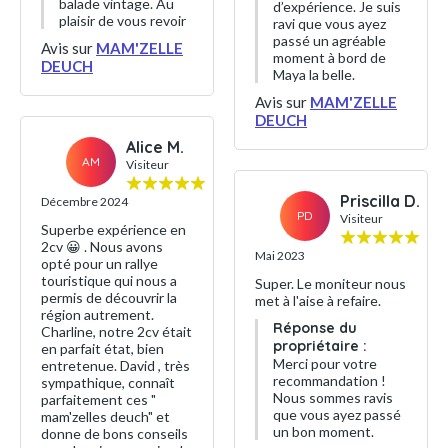
balade vintage. Au
d’expérience. Je suis
plaisir de vous revoir
ravi que vous ayez
passé un agréable
Avis sur
MAM'ZELLE
moment à bord de
DEUCH
Maya la belle.
Avis sur
MAM'ZELLE
DEUCH
Alice M.
AM
Visiteur
Priscilla D.
Décembre 2024
PD
Visiteur
Superbe expérience en
2cv 😀 . Nous avons
Mai 2023
opté pour un rallye
touristique qui nous a
Super. Le moniteur nous
permis de découvrir la
met à l'aise à refaire.
région autrement.
Réponse du
Charline, notre 2cv était
propriétaire :
en parfait état, bien
Merci pour votre
entretenue. David , très
recommandation !
sympathique, connaît
Nous sommes ravis
parfaitement ces "
que vous ayez passé
mam'zelles deuch" et
un bon moment.
donne de bons conseils