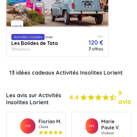
Dès
Activités insolites
avec
120 €
Les Bolides de Tata
7
offres
Ploemeur
13 idées cadeaux Activités Insolites Lorient
9
Les avis sur Activités
4.4
avis
Insolites Lorient
Florian M.
Marie
FM
MV
Client
Paule V.
Visiteur