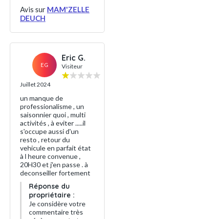
Avis sur
MAM'ZELLE
DEUCH
Eric G.
EG
Visiteur
Juillet 2024
un manque de
professionalisme , un
saisonnier quoi , multi
activités , à eviter .....il
s'occupe aussi d'un
resto , retour du
vehicule en parfait état
à l heure convenue ,
20H30 et j'en passe . à
deconseiller fortement
Réponse du
propriétaire :
Je considère votre
commentaire très