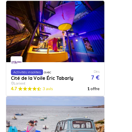
Dès
Activités insolites
avec
7 €
Cité de la Voile Éric Tabarly
Lorient
4.7
3 avis
1
offre