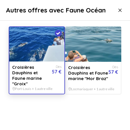
Livraison immédiate
Autres offres avec Faune Océan
Sport & aventure
Activités aquatiques
Croisière
Croisières
Dès
Croisières
Dès
57 €
57 €
Dauphins et
Dauphins et Faune
Faune marine
marine "Mor Braz"
"Groix"
Port-Louis + 1 autre ville
Locmariaquer + 1 autre ville
Afficher toutes
les images