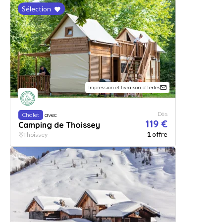
Sélection
Impression et livraison offertes
Dès
Chalet
avec
119 €
Camping de Thoissey
1
offre
Thoissey