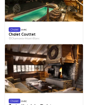
Chalet
avec
Chalet Couttet
Chamonix-Mont-Blanc
Chalet
avec