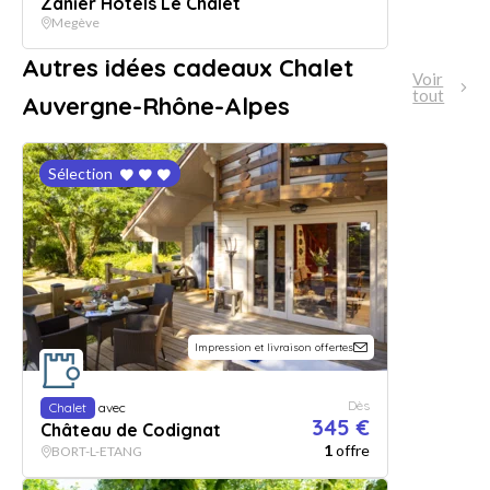
Zanier Hotels Le Chalet
Megève
Autres idées cadeaux Chalet
Voir
tout
Auvergne-Rhône-Alpes
Sélection
Impression et livraison offertes
Dès
Chalet
avec
345 €
Château de Codignat
1
offre
BORT-L-ETANG