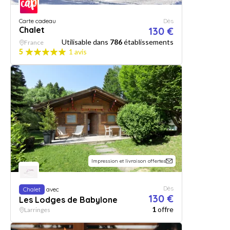
Carte cadeau
Dès
Chalet
130 €
Utilisable dans
786
établissements
France
5
1 avis
Impression et livraison offertes
Dès
Chalet
avec
130 €
Les Lodges de Babylone
1
offre
Larringes