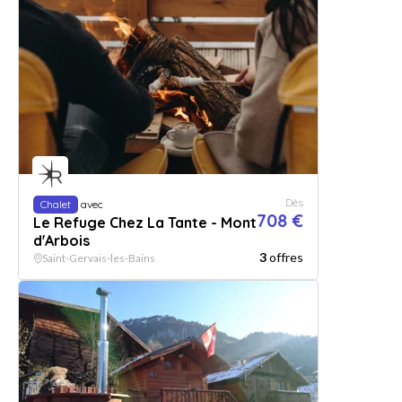
Dès
Chalet
avec
708 €
Le Refuge Chez La Tante - Mont
d'Arbois
3
offres
Saint-Gervais-les-Bains