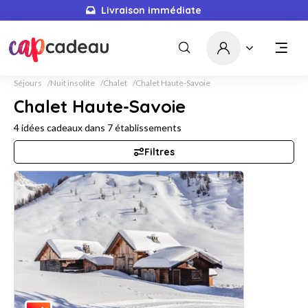
Livraison immédiate
Séjours
Nuit insolite
Chalet
Chalet Haute-Savoie
Chalet Haute-Savoie
4
idées cadeaux dans
7
établissements
Filtres