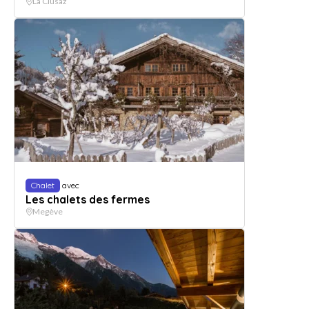
La Clusaz
Chalet
avec
Les chalets des fermes
Megève