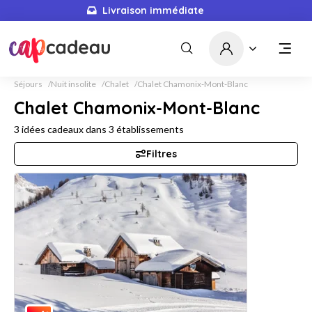
Livraison immédiate
Séjours
Nuit insolite
Chalet
Chalet Chamonix-Mont-Blanc
Chalet Chamonix-Mont-Blanc
3
idées cadeaux dans
3
établissements
Filtres