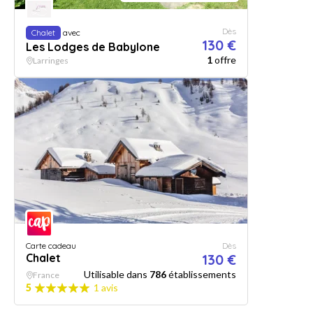
Dès
Chalet
avec
130 €
Les Lodges de Babylone
1
offre
Larringes
Carte cadeau
Dès
Chalet
130 €
Utilisable dans
786
établissements
France
5
1 avis