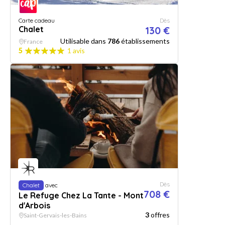
Carte cadeau
Dès
Chalet
130 €
Utilisable dans
786
établissements
France
5
1 avis
Dès
Chalet
avec
708 €
Le Refuge Chez La Tante - Mont
d'Arbois
3
offres
Saint-Gervais-les-Bains