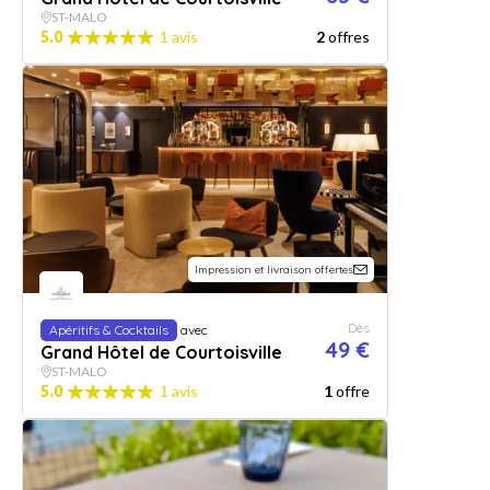
ST-MALO
5.0
1 avis
2
offres
Impression et livraison offertes
Dès
Apéritifs & Cocktails
avec
49 €
Grand Hôtel de Courtoisville
ST-MALO
5.0
1 avis
1
offre