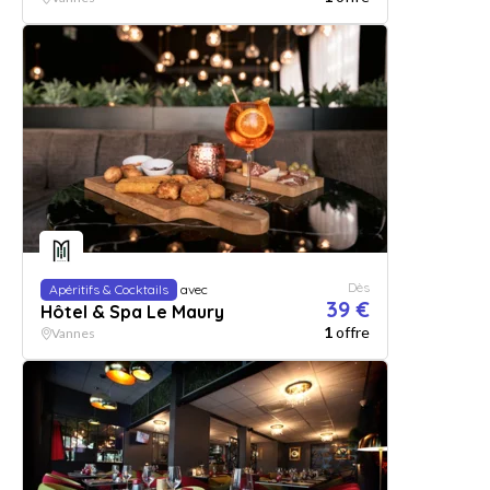
Dès
Apéritifs & Cocktails
avec
39 €
Hôtel & Spa Le Maury
1
offre
Vannes