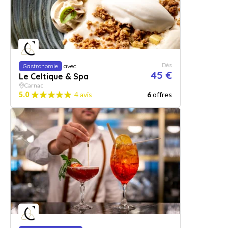
Dès
Gastronomie
avec
45 €
Le Celtique & Spa
Carnac
5.0
4 avis
6
offres