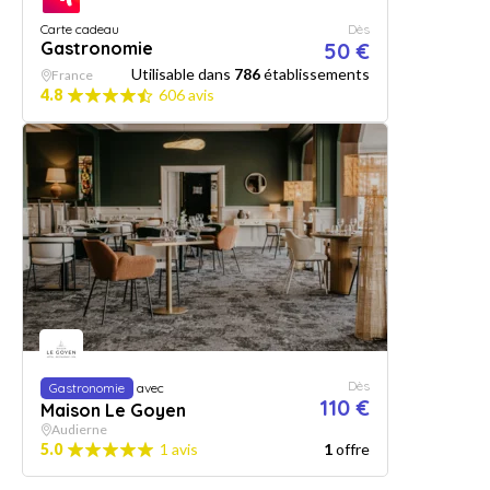
Carte cadeau
Dès
Gastronomie
50 €
Utilisable dans
786
établissements
France
4.8
606 avis
Dès
Gastronomie
avec
110 €
Maison Le Goyen
Audierne
5.0
1 avis
1
offre