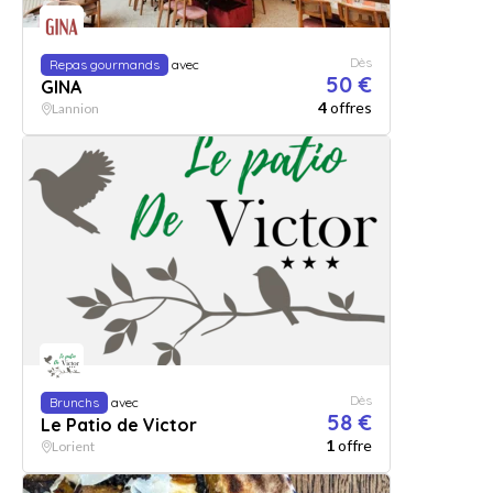
Dès
Repas gourmands
avec
50 €
GINA
4
offres
Lannion
Dès
Brunchs
avec
58 €
Le Patio de Victor
1
offre
Lorient