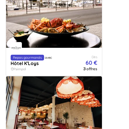
Dès
Repas gourmands
avec
60 €
Hôtel K'Loys
3
offres
Paimpol