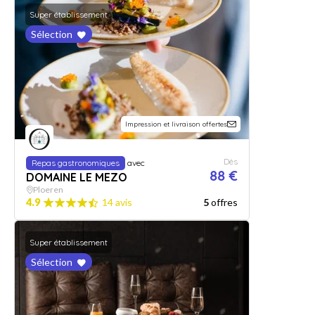
Super établissement
Sélection
Impression et livraison offertes
Dès
Repas gastronomiques
avec
88 €
DOMAINE LE MEZO
Ploeren
4.9
14 avis
5
offres
Super établissement
Sélection