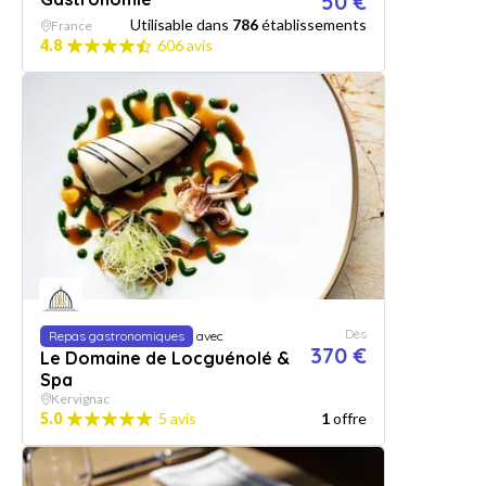
50 €
Utilisable dans
786
établissements
France
4.8
606 avis
Dès
Repas gastronomiques
avec
370 €
Le Domaine de Locguénolé &
Spa
Kervignac
5.0
5 avis
1
offre