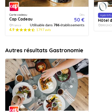
Carte cadeau
Dès
Apéritifs
Cap Cadeau
50 €
Hôtel d
Utilisable dans
786
établissements
France
BRIGNO
4.9
1797 avis
Autres résultats Gastronomie