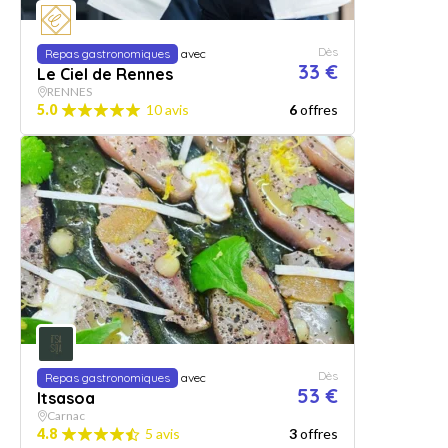
Dès
Repas gastronomiques
avec
33 €
Le Ciel de Rennes
RENNES
5.0
10 avis
6
offres
Dès
Repas gastronomiques
avec
53 €
Itsasoa
Carnac
4.8
5 avis
3
offres