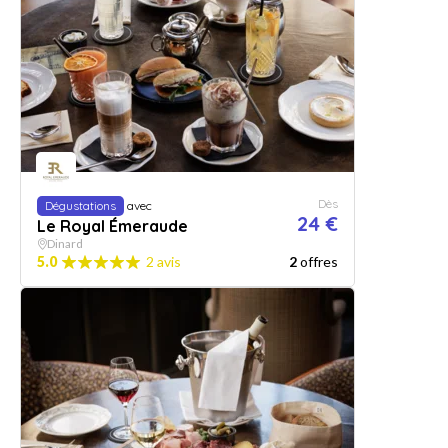
Dès
Dégustations
avec
24 €
Le Royal Émeraude
Dinard
5.0
2 avis
2
offres