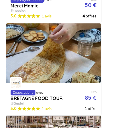
50 €
Merci Mamie
Lannion
5.0
1 avis
4
offres
Dès
Dégustations
avec
85 €
BRETAGNE FOOD TOUR
Guidel
5.0
1 avis
1
offre