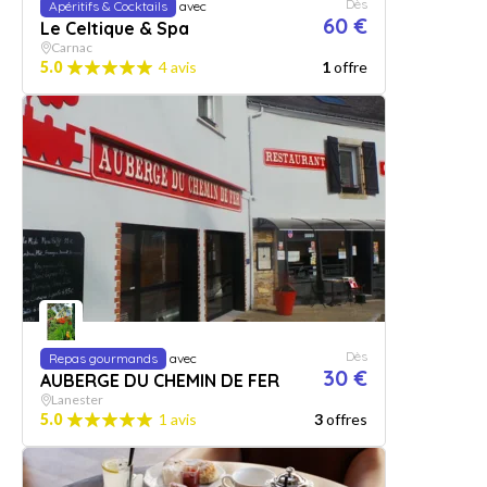
Dès
Apéritifs & Cocktails
avec
60 €
Le Celtique & Spa
Carnac
5.0
4 avis
1
offre
Dès
Repas gourmands
avec
30 €
AUBERGE DU CHEMIN DE FER
Lanester
5.0
1 avis
3
offres