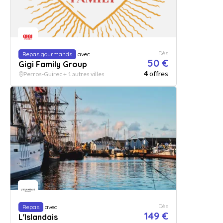
Dès
Repas gourmands
avec
50 €
Gigi Family Group
4
offres
Perros-Guirec + 1 autres villes
Dès
Repas
avec
149 €
L'Islandais