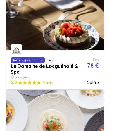
Dès
Repas gourmands
avec
78 €
Le Domaine de Locguénolé &
Spa
Kervignac
5.0
5 avis
1
offre