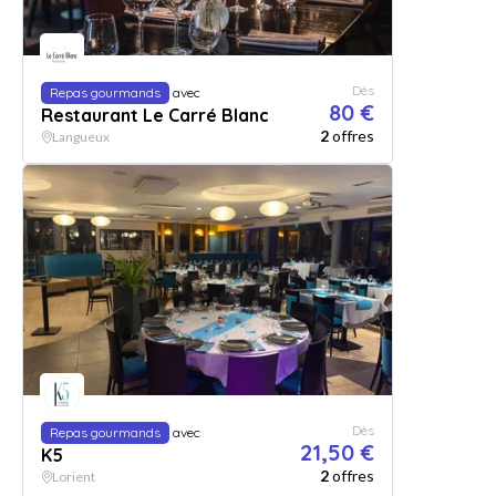
Dès
Repas gourmands
avec
80 €
Restaurant Le Carré Blanc
2
offres
Langueux
Dès
Repas gourmands
avec
21,50 €
K5
2
offres
Lorient