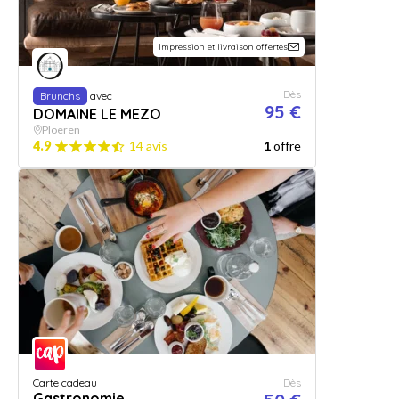
Impression et livraison offertes
Dès
Brunchs
avec
95 €
DOMAINE LE MEZO
Ploeren
4.9
14 avis
1
offre
Carte cadeau
Dès
Gastronomie