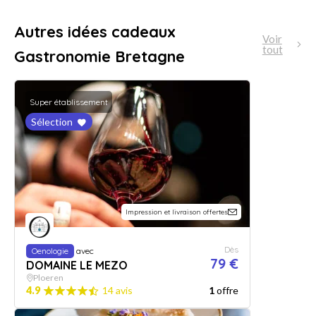
Autres idées cadeaux
Voir
tout
Gastronomie Bretagne
Super établissement
Sélection
Impression et livraison offertes
Dès
Oenologie
avec
79 €
DOMAINE LE MEZO
Ploeren
4.9
14 avis
1
offre