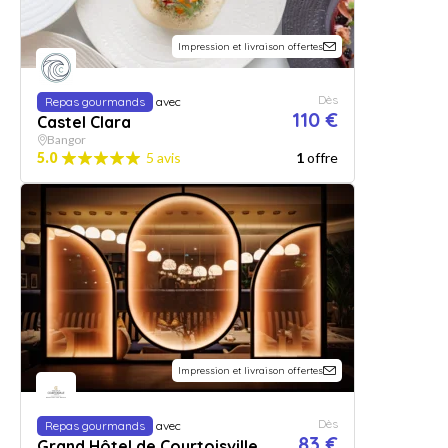
Impression et livraison offertes
Dès
Repas gourmands
avec
110 €
Castel Clara
Bangor
5.0
5 avis
1
offre
Impression et livraison offertes
Dès
Repas gourmands
avec
83 €
Grand Hôtel de Courtoisville