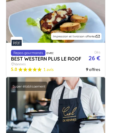
Impression et livraison offertes
Dès
Repas gourmands
avec
26 €
BEST WESTERN PLUS LE ROOF
Vannes
5.0
1 avis
9
offres
Super établissement