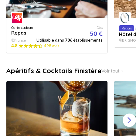
Carte cadeau
Dès
Repas
Repas
50 €
Hôtel d
Utilisable dans
786
établissements
France
BRIGNO
4.8
498 avis
Apéritifs & Cocktails Finistère
Voir tout