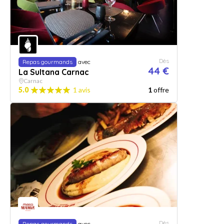
Dès
Repas gourmands
avec
44 €
La Sultana Carnac
Carnac
5.0
1 avis
1
offre
Dès
Repas gourmands
avec