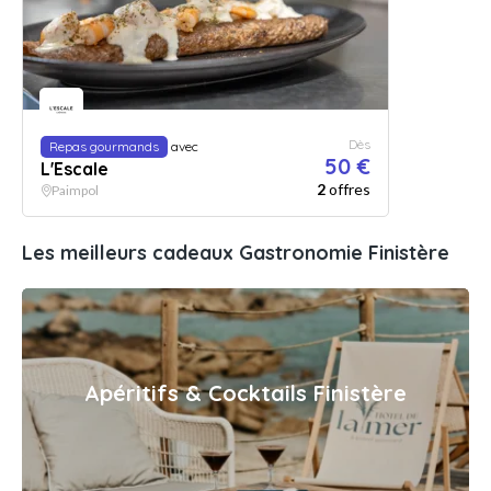
Dès
Repas gourmands
avec
50 €
L'Escale
2
offres
Paimpol
Les meilleurs cadeaux Gastronomie Finistère
Apéritifs & Cocktails Finistère