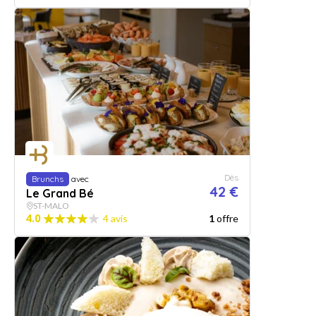
Dès
Brunchs
avec
42 €
Le Grand Bé
ST-MALO
4.0
4 avis
1
offre