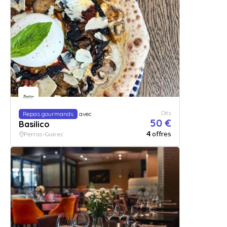
Dès
Repas gourmands
avec
50 €
Basilico
4
offres
Perros-Guirec