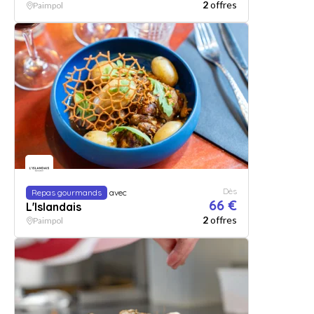
2
offres
Paimpol
Dès
Repas gourmands
avec
66 €
L'Islandais
2
offres
Paimpol