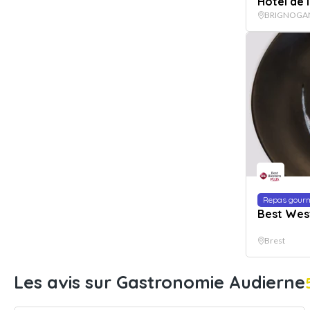
Hôtel de 
BRIGNOGA
Repas gour
Best West
Brest
Les avis sur Gastronomie Audierne