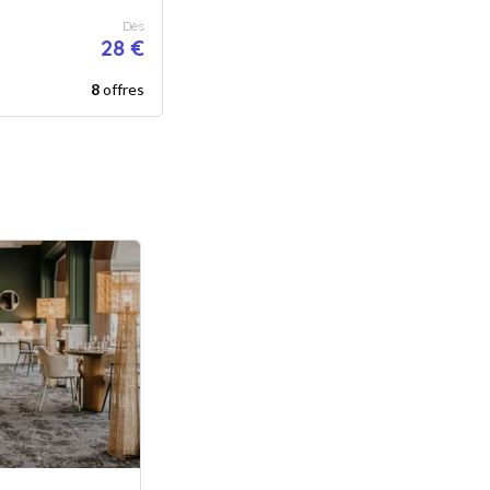
Dès
28 €
8
offres