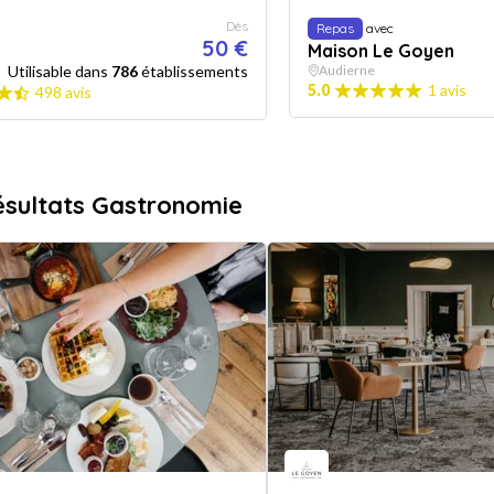
Dès
Repas
avec
50 €
Maison Le Goyen
Utilisable dans
786
établissements
Audierne
5.0
1 avis
498 avis
ésultats Gastronomie