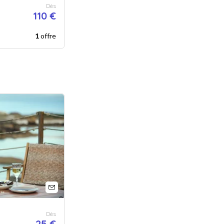
Dès
110 €
1
offre
Dès
25 €