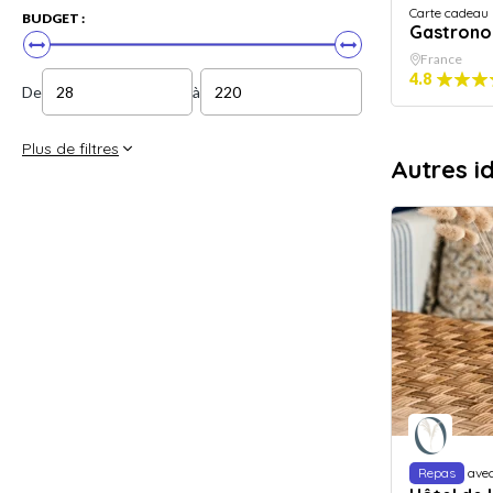
Carte cadeau
BUDGET :
Gastrono
France
4.8
De
à
Plus de filtres
Autres i
Repas
ave