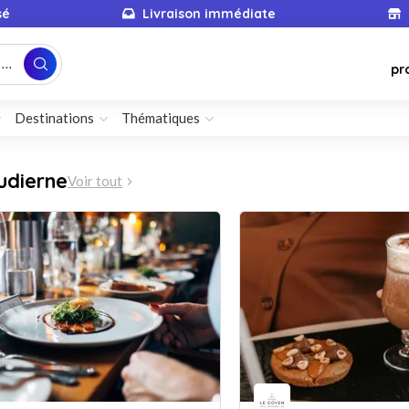
sé
Livraison immédiate
...
pr
Destinations
Thématiques
udierne
Voir tout