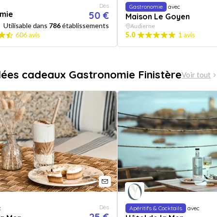
Dès
Gastronomie
avec
mie
50 €
Maison Le Goyen
Utilisable dans
786
établissements
Audierne
606 avis
5.0
1 avis
dées cadeaux Gastronomie Finistère
Voir tout
Dès
c
Apéritifs & Cocktails
avec
25 €