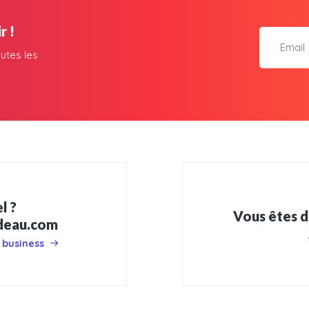
r !
utes les
l ?
Vous êtes d
adeau.com
 business