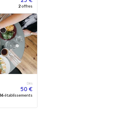
2
offres
Dès
50 €
86
établissements