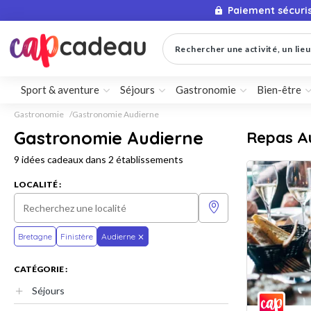
Paiement sécuri
Rechercher une activité, un lieu 
Sport & aventure
Séjours
Gastronomie
Bien-être
Gastronomie
Gastronomie Audierne
Gastronomie Audierne
Repas A
9 idées cadeaux dans 2 établissements
LOCALITÉ :
Bretagne
Finistère
Audierne
CATÉGORIE :
Séjours