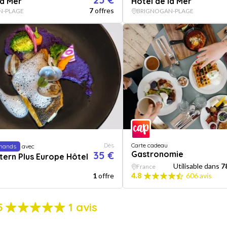
la Mer
Hôtel de la Mer
7
offres
N-PLAGE
BRIGNOGAN-PLAGE
Dès
Carte cadeau
mands
avec
35 €
Gastronomie
ern Plus Europe Hôtel
Utilisable dans
7
France
1
offre
4.8
606 avis
5
1 avis