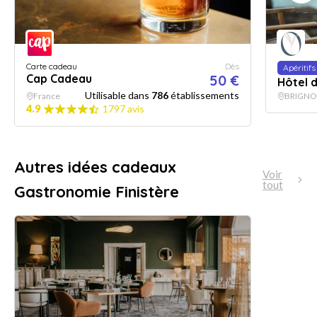
Carte cadeau
Dès
Apéritifs
Cap Cadeau
50 €
Hôtel d
Utilisable dans
786
établissements
France
BRIGNO
4.9
1797 avis
Autres idées cadeaux
Voir
tout
Gastronomie Finistère