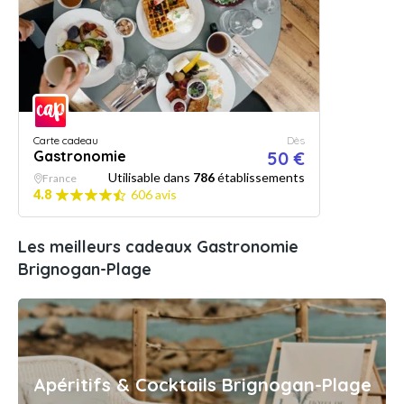
Carte cadeau
Dès
Gastronomie
50 €
Utilisable dans
786
établissements
France
4.8
606 avis
Les meilleurs cadeaux Gastronomie
Brignogan-Plage
Apéritifs & Cocktails Brignogan-Plage