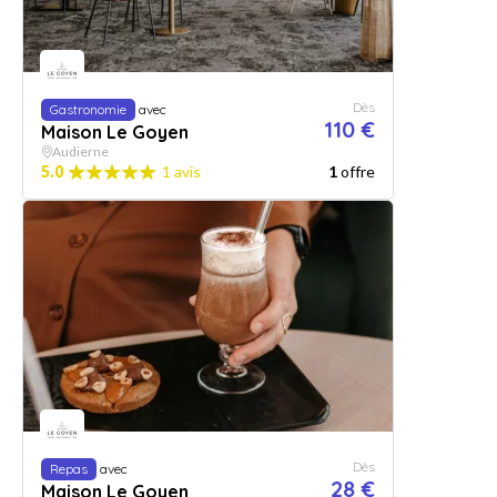
Dès
Gastronomie
avec
110 €
Maison Le Goyen
Audierne
5.0
1 avis
1
offre
Dès
Repas
avec
28 €
Maison Le Goyen