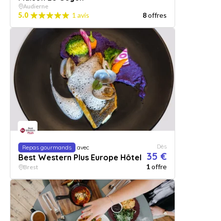
Audierne
5.0
1 avis
8
offres
Dès
Repas gourmands
avec
35 €
Best Western Plus Europe Hôtel
1
offre
Brest