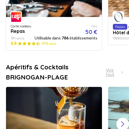
Carte cadeau
Dès
Repas
Repas
50 €
Hôtel d
Utilisable dans
786
établissements
France
BRIGNO
4.8
498 avis
Apéritifs & Cocktails
Voir
tout
BRIGNOGAN-PLAGE