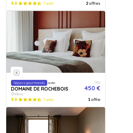
4.6
7 avis
2
offres
Dès
Séjours gourmands
avec
450 €
DOMAINE DE ROCHEBOIS
Vitrac
4.6
7 avis
1
offre