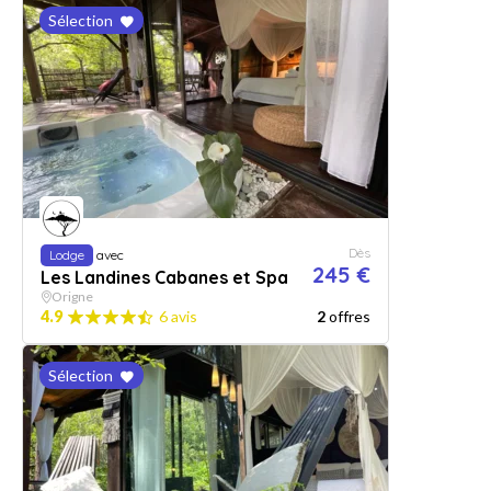
Sélection
Dès
Lodge
avec
245 €
Les Landines Cabanes et Spa
Origne
4.9
6 avis
2
offres
Sélection