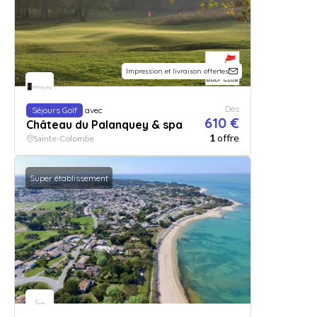
Impression et livraison offertes
Dès
Séjours Golf
avec
610 €
Château du Palanquey & spa
1
offre
Sainte-Colombe
Super établissement