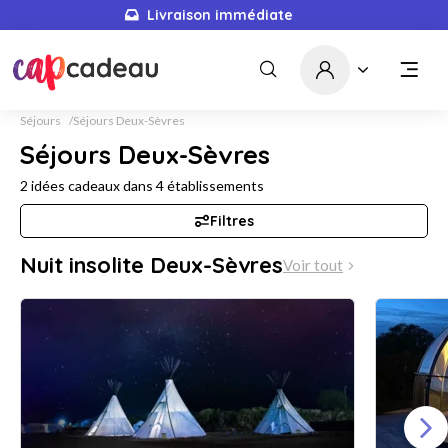
Livraison immédiate
5671
idées cadeaux
Séjours
Séjours Deux-Sèvres
Séjours Deux-Sèvres
2
idées cadeaux dans
4
établissements
Filtres
Nuit insolite Deux-Sèvres
Voir tout