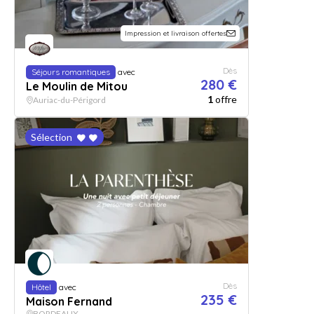
Impression et livraison offertes
Dès
Séjours romantiques
avec
280 €
Le Moulin de Mitou
1
offre
Auriac-du-Périgord
Sélection
Dès
Hôtel
avec
235 €
Maison Fernand
BORDEAUX