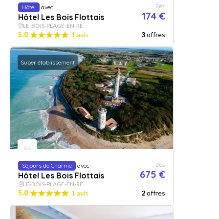
Dès
Hôtel
avec
174 €
Hôtel Les Bois Flottais
LE-BOIS-PLAGE-EN-RE
5.0
1 avis
3
offres
Super établissement
Dès
Séjours de Charme
avec
675 €
Hôtel Les Bois Flottais
LE-BOIS-PLAGE-EN-RE
5.0
1 avis
2
offres