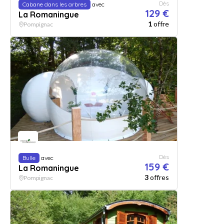
Dès
Cabane dans les arbres
avec
129 €
La Romaningue
1
offre
Pompignac
Dès
Bulle
avec
159 €
La Romaningue
3
offres
Pompignac