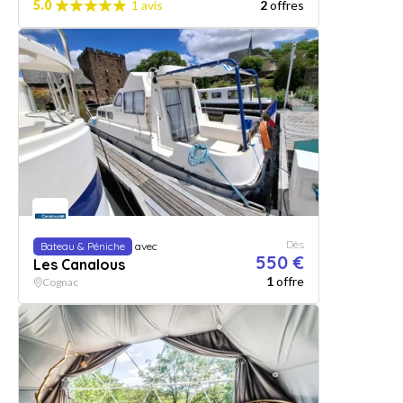
5.0
1 avis
2
offres
Dès
Bateau & Péniche
avec
550 €
Les Canalous
1
offre
Cognac