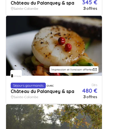
345 €
Château du Palanquey & spa
3
offres
Sainte-Colombe
Impression et livraison offertes
Dès
Séjours gourmands
avec
480 €
Château du Palanquey & spa
3
offres
Sainte-Colombe