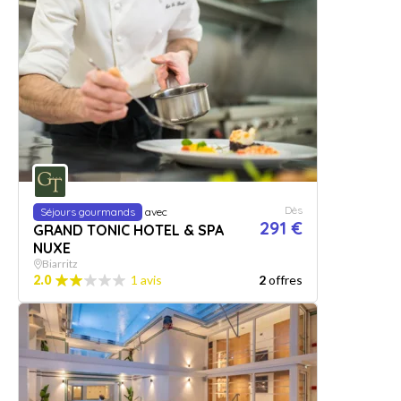
Dès
Séjours gourmands
avec
291 €
GRAND TONIC HOTEL & SPA
NUXE
Biarritz
2.0
1 avis
2
offres