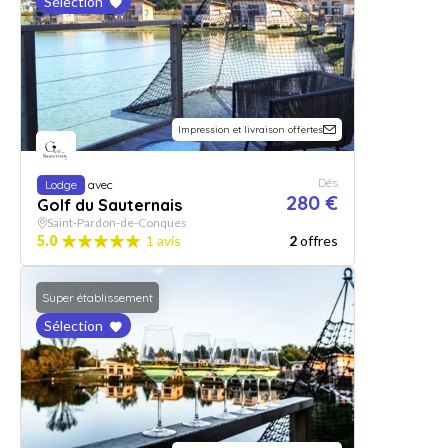
Sélection
Impression et livraison offertes
Dès
Lodge
avec
280 €
Golf du Sauternais
Saint-Pardon-de-Conques
5.0
1 avis
2
offres
Super établissement
Sélection