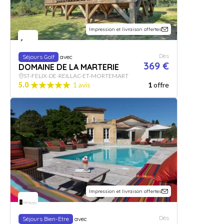
Impression et livraison offertes
Dès
Séjours Golf
avec
369 €
DOMAINE DE LA MARTERIE
ST-FELIX-DE-REILLAC-ET-MORTEMART
5.0
1 avis
1
offre
Impression et livraison offertes
Dès
Séjours Bien-Etre
avec