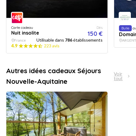
Carte cadeau
Dès
Bulle
av
Nuit insolite
150 €
Domain
Utilisable dans
786
établissements
France
ARGEN
4.9
223 avis
Autres idées cadeaux Séjours
Voir
tout
Nouvelle-Aquitaine