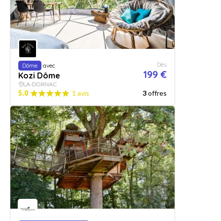
Dès
Dôme
avec
199 €
Kozi Dôme
LA-DORNAC
5.0
1 avis
3
offres