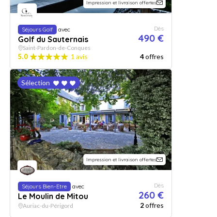
Impression et livraison offertes
Dès
Séjours Golf
avec
490 €
Golf du Sauternais
Saint-Pardon-de-Conques
5.0
1 avis
4
offres
Sélection
Impression et livraison offertes
Dès
Séjours Bien-Etre
avec
260 €
Le Moulin de Mitou
2
offres
Auriac-du-Périgord