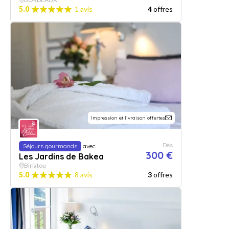
5.0
1 avis
4
offres
Impression et livraison offertes
Dès
Séjours gourmands
avec
300 €
Les Jardins de Bakea
Biriatou
5.0
8 avis
3
offres