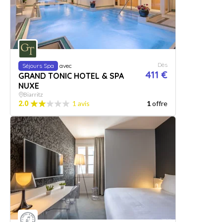
Dès
Séjours Spa
avec
411 €
GRAND TONIC HOTEL & SPA
NUXE
Biarritz
2.0
1 avis
1
offre