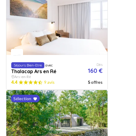
Dès
Séjours Bien-Etre
avec
160 €
Thalacap Ars en Ré
Ars-en-Ré
4.4
9 avis
5
offres
Sélection