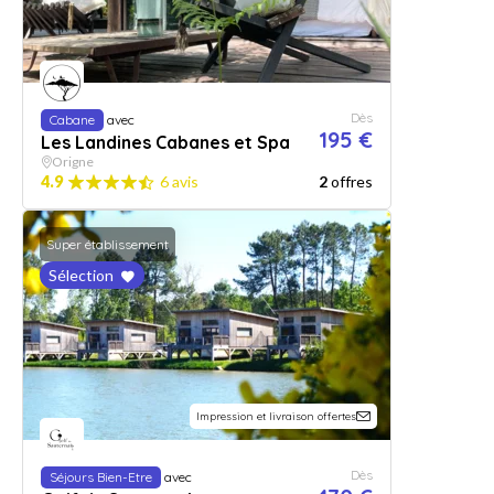
Dès
Cabane
avec
195 €
Les Landines Cabanes et Spa
Origne
4.9
6 avis
2
offres
Super établissement
Sélection
Impression et livraison offertes
Dès
Séjours Bien-Etre
avec