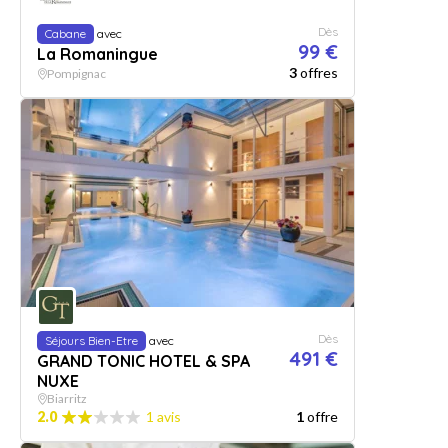
Dès
Cabane
avec
99 €
La Romaningue
3
offres
Pompignac
Dès
Séjours Bien-Etre
avec
491 €
GRAND TONIC HOTEL & SPA
NUXE
Biarritz
2.0
1 avis
1
offre