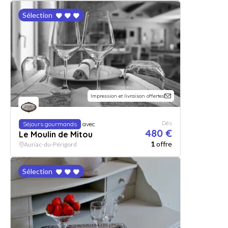
Sélection
Impression et livraison offertes
Dès
Séjours gourmands
avec
480 €
Le Moulin de Mitou
1
offre
Auriac-du-Périgord
Sélection