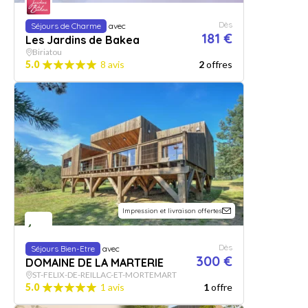
Dès
Séjours de Charme
avec
181 €
Les Jardins de Bakea
Biriatou
5.0
8 avis
2
offres
Impression et livraison offertes
Dès
Séjours Bien-Etre
avec
300 €
DOMAINE DE LA MARTERIE
ST-FELIX-DE-REILLAC-ET-MORTEMART
5.0
1 avis
1
offre