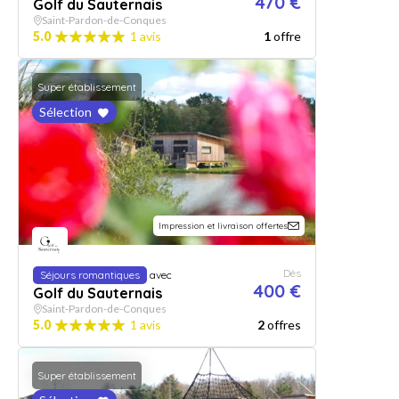
470 €
Golf du Sauternais
Saint-Pardon-de-Conques
5.0
1 avis
1
offre
Super établissement
Sélection
Impression et livraison offertes
Dès
Séjours romantiques
avec
400 €
Golf du Sauternais
Saint-Pardon-de-Conques
5.0
1 avis
2
offres
Super établissement