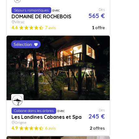
Dès
Séjours romantiques
avec
565 €
DOMAINE DE ROCHEBOIS
Vitrac
4.6
7 avis
1
offre
Sélection
Dès
Cabane dans les arbres
avec
245 €
Les Landines Cabanes et Spa
Origne
4.9
6 avis
2
offres