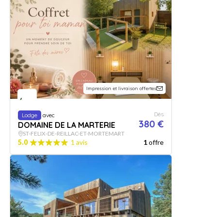
Impression et livraison offertes
Dès
Lodge
avec
380 €
DOMAINE DE LA MARTERIE
ST-FELIX-DE-REILLAC-ET-MORTEMART
5.0
1 avis
1
offre