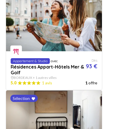
Dès
Appartement & Studio
avec
93 €
Résidences Appart-Hôtels Mer &
Golf
BORDEAUX + 1 autres villes
5.0
1 avis
1
offre
Sélection