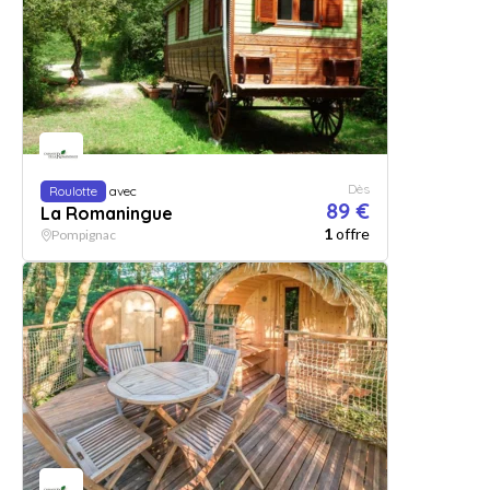
Dès
Roulotte
avec
89 €
La Romaningue
1
offre
Pompignac