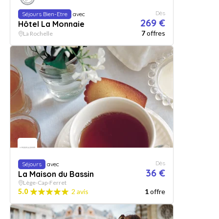
Dès
Séjours Bien-Etre
avec
269 €
Hôtel La Monnaie
7
offres
La Rochelle
Dès
Séjours
avec
36 €
La Maison du Bassin
Lège-Cap-Ferret
5.0
2 avis
1
offre