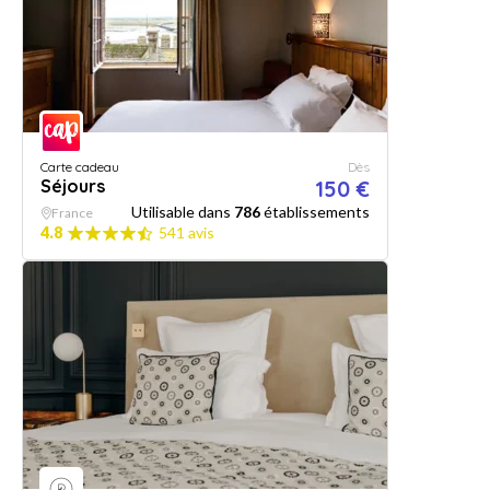
Carte cadeau
Dès
Séjours
150 €
Utilisable dans
786
établissements
France
4.8
541 avis