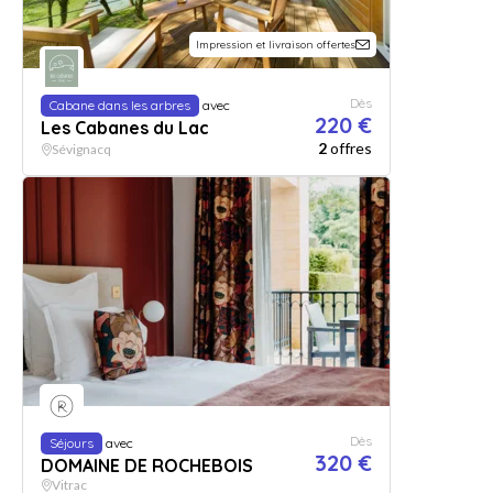
Impression et livraison offertes
Dès
Cabane dans les arbres
avec
220 €
Les Cabanes du Lac
2
offres
Sévignacq
Dès
Séjours
avec
320 €
DOMAINE DE ROCHEBOIS
Vitrac