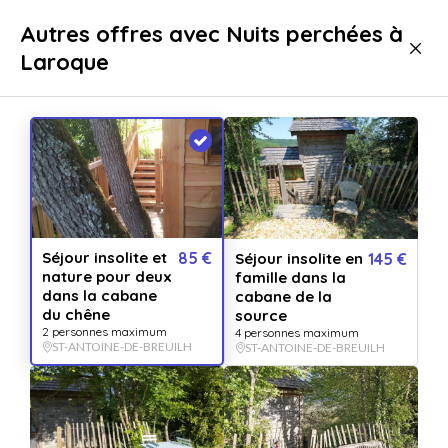
Livraison immédiate
Autres offres avec Nuits perchées à
Laroque
Séjours
Nuit insolite
Cabane
Cabane Saint-Antoine-de-Breuilh
Séjour insolite et
85 €
Séjour insolite en
145 €
nature pour deux
famille dans la
dans la cabane
cabane de la
du chêne
source
2 personnes maximum
4 personnes maximum
ST-ANTOINE-DE-BREUILH
ST-ANTOINE-DE-BREUILH
Afficher toutes
les images