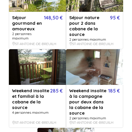
Séjour insolite et nature pour
Séjour
148,50 €
Séjour nature
95 €
deux dans la cabane du chêne
gourmand en
pour 2 dans
amoureux
cabane de la
Vendu par
Nuits perchées à Laroque
2 personnes
source
maximum
2 personnes maximum
Offrez une pause insolite et nature, perché au coeur d'un chêne plusieurs
ST-ANTOINE-DE-BREUILH
ST-ANTOINE-DE-BREUILH
fois centenaire !
Séjour insolite et nature pour deux dans la cabane du chêne
+ 6 OFFRES
OPTIONS
0
/6 selectionnées
Weekend insolite
285 €
Weekend insolite
185 €
et familial à la
à la campagne
QUANTITÉ
cabane de la
pour deux dans
1
bon(s)
source
la cabane de la
4 personnes maximum
source
PERSONNALISATION
2 personnes maximum
Pour :
ST-ANTOINE-DE-BREUILH
ST-ANTOINE-DE-BREUILH
De la part de :