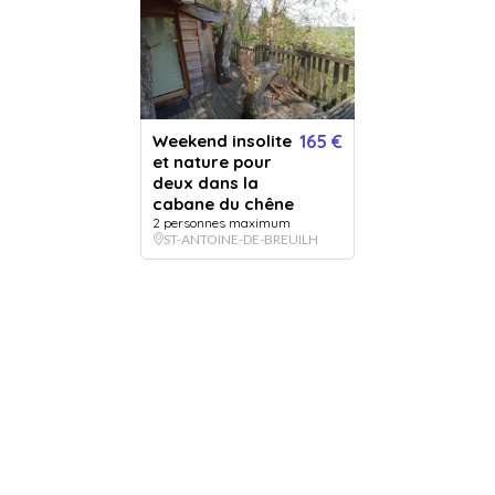
Message :
VERSION IMPRIMÉE
€
VERSION DIGITALE
GRATUIT
+
5.99
*
Envoyée par email
Expédié en 24h jours ouvrés
immédiatement
+ délais de la poste.
Weekend insolite
165 €
85
€
- Acheter
et nature pour
deux dans la
cabane du chêne
2 personnes maximum
ST-ANTOINE-DE-BREUILH
Ou offrez une carte cadeau valable chez nos 784 établissements
partenaires :
50€
80€
120€
150€
200€
250€
Ce bon comprend
Une nuit pour deux personnes dans la cabane du chêne et petits
déjeuners livrés à la cabane. Apéritif Offert.