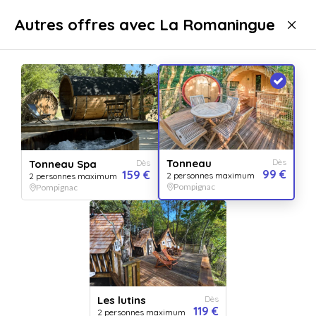
Livraison immédiate
Autres offres avec La Romaningue
Séjours
Nuit insolite
Cabane
Cabane Pompignac
Tonneau
Dès
Tonneau Spa
Dès
99 €
159 €
2 personnes maximum
2 personnes maximum
Pompignac
Pompignac
Afficher toutes
les images
Les lutins
Dès
119 €
2 personnes maximum