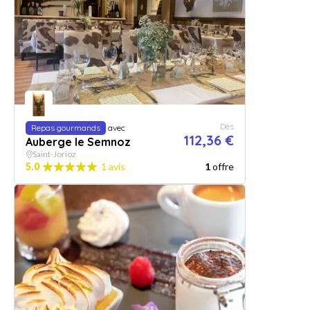
Dès
Repas gourmands
avec
112,36 €
Auberge le Semnoz
Saint-Jorioz
5.0
1 avis
1
offre