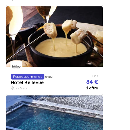
Dès
Repas gourmands
avec
84 €
Hôtel Bellevue
1
offre
Les Gets