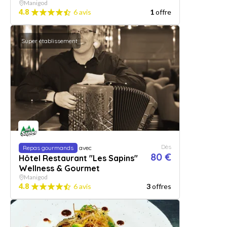
Manigod
4.8
6 avis
1
offre
Super établissement
Dès
Repas gourmands
avec
80 €
Hôtel Restaurant "Les Sapins"
Wellness & Gourmet
Manigod
4.8
6 avis
3
offres