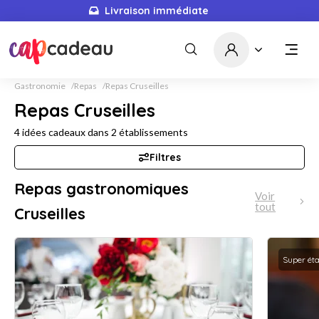
Livraison immédiate
5671
idées cadeaux
Gastronomie
Repas
Repas Cruseilles
Repas Cruseilles
4
idées cadeaux dans
2
établissements
Filtres
Repas gastronomiques
Voir
tout
Cruseilles
Super ét