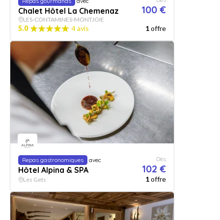
Repas gourmands
avec
100 €
Chalet Hôtel La Chemenaz
LES-CONTAMINES-MONTJOIE
5.0
4 avis
1
offre
Dès
Repas gastronomiques
avec
102 €
Hôtel Alpina & SPA
1
offre
Les Gets