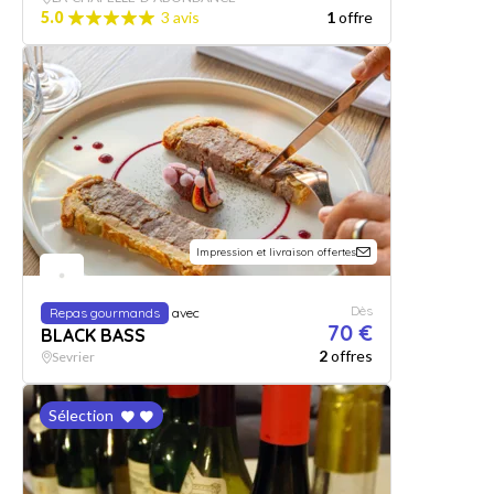
5.0
3 avis
1
offre
Impression et livraison offertes
Dès
Repas gourmands
avec
70 €
BLACK BASS
2
offres
Sevrier
Sélection