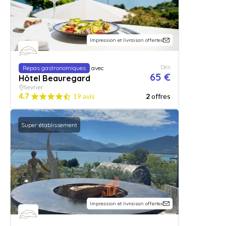
Impression et livraison offertes
Dès
Repas gastronomiques
avec
65 €
Hôtel Beauregard
Sevrier
4.7
19 avis
2
offres
Super établissement
Impression et livraison offertes