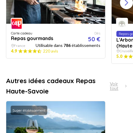
Carte cadeau
Dès
Repas g
Repas gourmands
50 €
L'Arbor
Utilisable dans
786
établissements
(Haute
France
4.9
220 avis
Cruseill
5.0
Autres idées cadeaux Repas
Voir
tout
Haute-Savoie
Super établissement