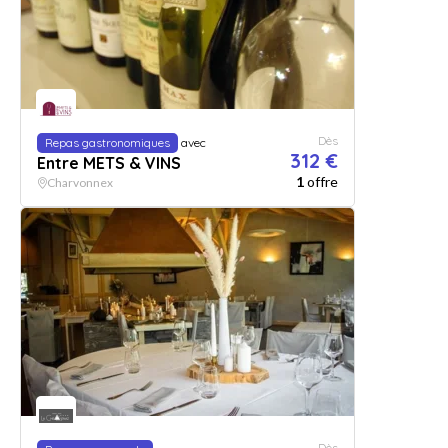
Dès
Repas gastronomiques
avec
312 €
Entre METS & VINS
1
offre
Charvonnex
Dès