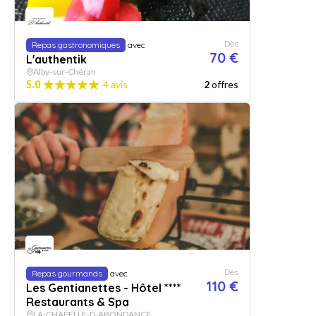
Dès
Repas gastronomiques
avec
70 €
L'authentik
Alby-sur-Chéran
5.0
4 avis
2
offres
Dès
Repas gourmands
avec
110 €
Les Gentianettes - Hôtel ****
Restaurants & Spa
LA-CHAPELLE-D-ABONDANCE