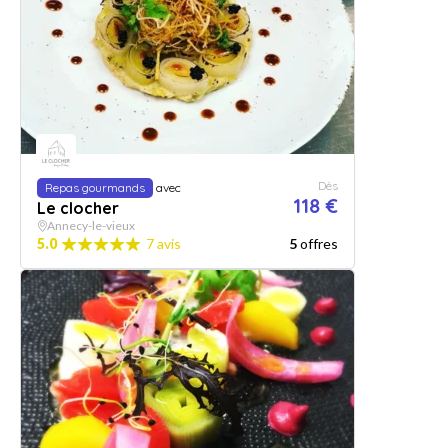
Dès
Repas gourmands
avec
118 €
Le clocher
Annecy-le-vieux
5.0
7 avis
5
offres