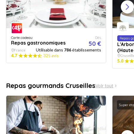
Carte cadeau
Dès
Repas g
Repas gastronomiques
50 €
L'Arbor
Utilisable dans
786
établissements
(Haute
France
4.7
325 avis
Cruseill
5.0
Repas gourmands Cruseilles
Voir tout
Super ét