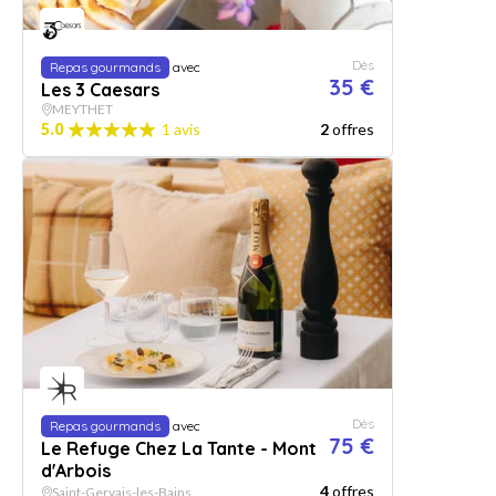
Dès
Repas gourmands
avec
35 €
Les 3 Caesars
MEYTHET
5.0
1 avis
2
offres
Dès
Repas gourmands
avec
75 €
Le Refuge Chez La Tante - Mont
d'Arbois
4
offres
Saint-Gervais-les-Bains