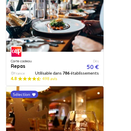
Carte cadeau
Dès
Repas
50 €
Utilisable dans
786
établissements
France
4.8
498 avis
Sélection