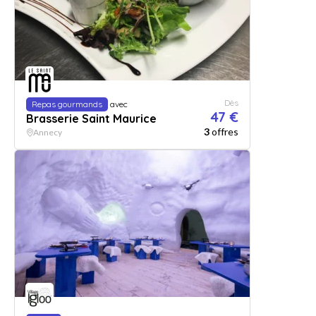
Dès
Repas gourmands
avec
47 €
Brasserie Saint Maurice
3
offres
Annecy