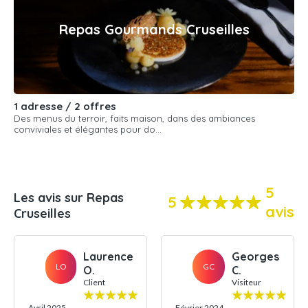
Repas Gourmands Cruseilles
1 adresse / 2 offres
Des menus du terroir, faits maison, dans des ambiances
conviviales et élégantes pour do...
5
Les avis sur Repas
5
avis
Cruseilles
Laurence
Georges
LO
GC
O.
C.
Client
Visiteur
Avril 2025
Février 2024