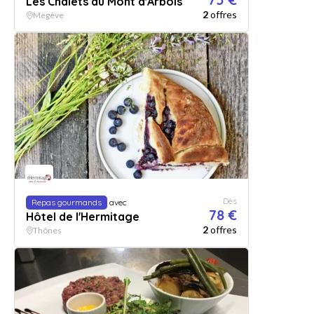
Les Chalets du Mont d'Arbois
2
offres
Megève
Dès
Repas gourmands
avec
78 €
Hôtel de l'Hermitage
2
offres
Thônes