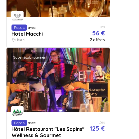
Dès
Repas
avec
56 €
Hotel Macchi
2
offres
Châtel
Super établissement
Dès
Repas
avec
125 €
Hôtel Restaurant "Les Sapins"
Wellness & Gourmet