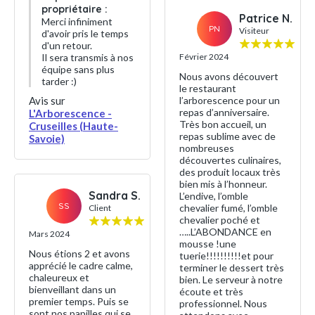
propriétaire :
Patrice N.
Merci infiniment
PN
Visiteur
d'avoir pris le temps
d'un retour.
Il sera transmis à nos
Février 2024
équipe sans plus
Nous avons découvert
tarder :)
le restaurant
Avis sur
l’arborescence pour un
repas d’anniversaire.
L'Arborescence -
Très bon accueil, un
Cruseilles (Haute-
repas sublime avec de
Savoie)
nombreuses
découvertes culinaires,
des produit locaux très
bien mis à l’honneur.
Sandra S.
L’endive, l’omble
SS
chevalier fumé, l’omble
Client
chevalier poché et
…..L’ABONDANCE en
Mars 2024
mousse !une
Nous étions 2 et avons
tuerie!!!!!!!!!!et pour
apprécié le cadre calme,
terminer le dessert très
chaleureux et
bien. Le serveur à notre
bienveillant dans un
écoute et très
premier temps. Puis se
professionnel. Nous
sont nos papilles qui se