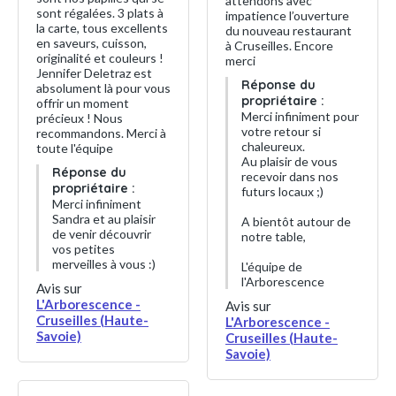
attendons avec
sont régalées. 3 plats à
impatience l’ouverture
la carte, tous excellents
du nouveau restaurant
en saveurs, cuisson,
à Cruseilles. Encore
originalité et couleurs !
merci
Jennifer Deletraz est
Réponse du
absolument là pour vous
propriétaire :
offrir un moment
Merci infiniment pour
précieux ! Nous
votre retour si
recommandons. Merci à
chaleureux.
toute l'équipe
Au plaisir de vous
Réponse du
recevoir dans nos
propriétaire :
futurs locaux ;)
Merci infiniment
Sandra et au plaisir
A bientôt autour de
de venir découvrir
notre table,
vos petites
merveilles à vous :)
L'équipe de
l'Arborescence
Avis sur
L'Arborescence -
Avis sur
Cruseilles (Haute-
L'Arborescence -
Savoie)
Cruseilles (Haute-
Savoie)