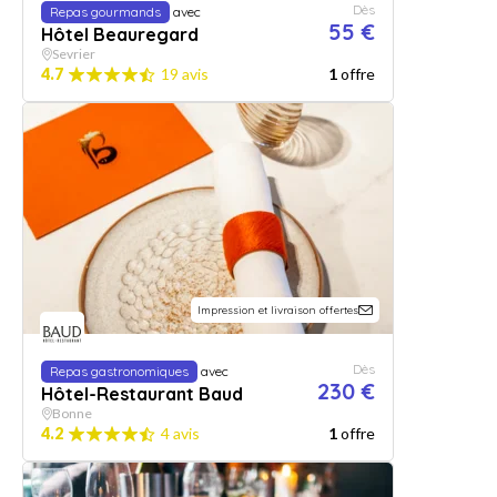
Dès
Repas gourmands
avec
55 €
Hôtel Beauregard
Sevrier
4.7
19 avis
1
offre
Impression et livraison offertes
Dès
Repas gastronomiques
avec
230 €
Hôtel-Restaurant Baud
Bonne
4.2
4 avis
1
offre