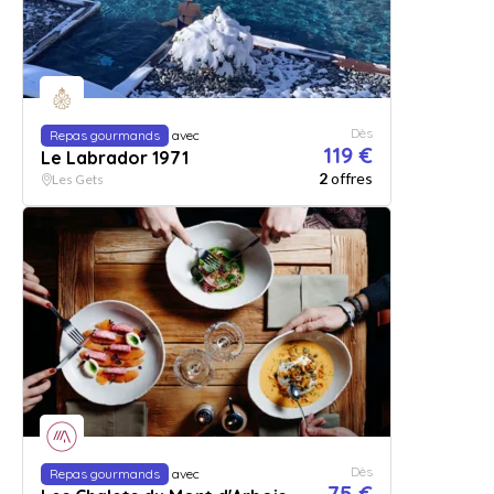
Dès
Repas gourmands
avec
119 €
Le Labrador 1971
2
offres
Les Gets
Dès
Repas gourmands
avec
75 €