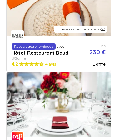
Impression et livraison offertes
Dès
Repas gastronomiques
avec
230 €
Hôtel-Restaurant Baud
Bonne
4.2
4 avis
1
offre