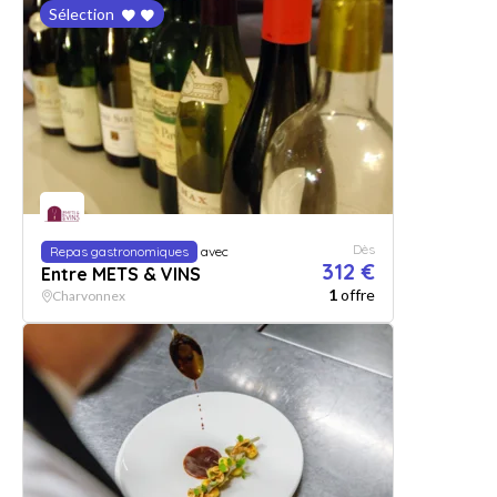
Sélection
Dès
Repas gastronomiques
avec
312 €
Entre METS & VINS
1
offre
Charvonnex