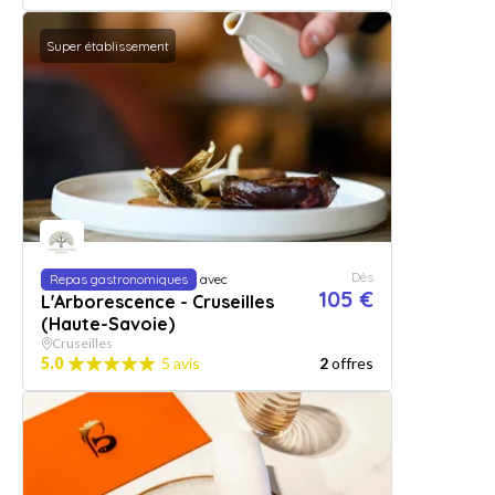
Super établissement
Dès
Repas gastronomiques
avec
105 €
L'Arborescence - Cruseilles
(Haute-Savoie)
Cruseilles
5.0
5 avis
2
offres