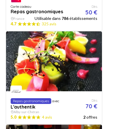
Carte cadeau
Dès
Repas gastronomiques
50 €
Utilisable dans
786
établissements
France
4.7
325 avis
Dès
Repas gastronomiques
avec
70 €
L'authentik
Alby-sur-Chéran
5.0
4 avis
2
offres