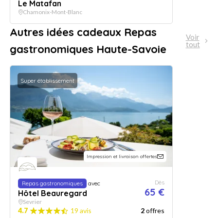
Le Matafan
Chamonix-Mont-Blanc
Autres idées cadeaux Repas
Voir
tout
gastronomiques Haute-Savoie
Super établissement
Impression et livraison offertes
Dès
Repas gastronomiques
avec
65 €
Hôtel Beauregard
Sevrier
4.7
19 avis
2
offres