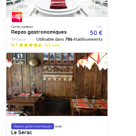
Carte cadeau
Dès
Repas gastronomiques
50 €
Utilisable dans
786
établissements
France
4.7
325 avis
Repas gastronomiques
avec
Le Sérac